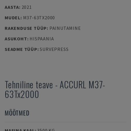
AASTA
:
2021
MUDEL
:
M37-63TX2000
RAKENDUSE TÜÜP
:
PAINUTAMINE
ASUKOHT
:
HISPAANIA
SEADME TÜÜP
:
SURVEPRESS
Tehniline teave
-
ACCURL
M37-
63Tx2000
MÕÕTMED
MASINA KAAL
:
3500 KG