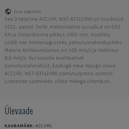
Kuva algkeeles
See 3-teljeline ACCURL M37-63Tx2000 on toodetud
2021. aastal. Selle maksimaalne surujõud on 630
kN ja tööpiirkonna pikkus 2000 mm, mistõttu
sobib see mitmesugusteks painutusrakendusteks.
Masina kiirliikumiskiirus on 100 mm/s ja töökiirus
8,0 mm/s. Kui soovite kvaliteetset
painutuslahendust, kaaluge meie müügil oleva
ACCURL M37-63Tx2000 painutuspressi ostmist.
Lisateabe saamiseks võtke meiega ühendust.
Ülevaade
KAUBAMÄRK
:
ACCURL