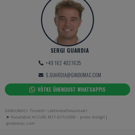
SERGI GUARDIA
+49 162 4027635
S.GUARDIA@GINDUMAC.COM
VÕTKE ÜHENDUST WHATSAPPIS
GINDUMAC
Tooted
Lehtmetallimasinad
➤ Kasutatud ACCURL M37-63Tx2000 – press müügil |
gindumac.com