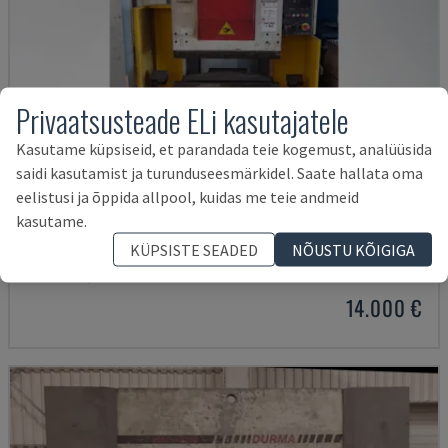
Privaatsusteade ELi kasutajatele
Kasutame küpsiseid, et parandada teie kogemust, analüüsida
saidi kasutamist ja turunduseesmärkidel. Saate hallata oma
eelistusi ja õppida allpool, kuidas me teie andmeid
kasutame.
SMALL 835/25
KÜPSISTE SEADED
NÕUSTU KÕIGIGA
IMAL - SURVEPRESS
ITAALIA
2001
14.000 €