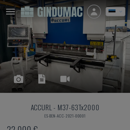
ACCURL
-
M37-63Tx2000
ES-BEN-ACC-2021-00001
22.000 €