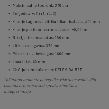
Maksimaalne töörõhk: 240 bar
Telgede arv: 3 (Y1, Y2, X)
X-telje tagumise piiriku liikumisulatus: 500 mm
X-telje positsioneerimistäpsus: ±0,02 mm
R-telje liikumisulatus: 150 mm
Lõikeava sügavus: 320 mm
Püstikute vahekaugus: 1600 mm
Laua laius: 60 mm
CNC-juhtimissüsteem: DELEM DA-53T
*näidatud andmete ja tegelike väärtuste vahel võib
esineda erinevusi, seda peaks kinnitama
müügiesindaja.