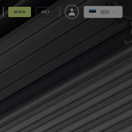
EESTI
MÜÜK
OST