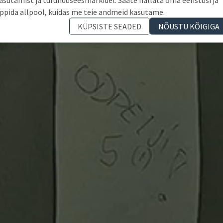
ppida allpool, kuidas me teie andmeid kasutame.
KÜPSISTE SEADED
NÕUSTU KÕIGIGA