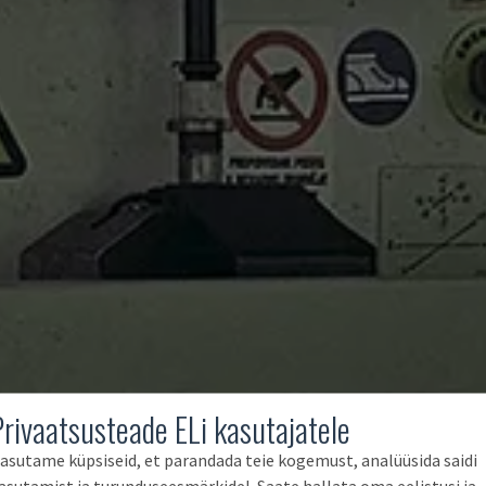
Privaatsusteade ELi kasutajatele
asutame küpsiseid, et parandada teie kogemust, analüüsida saidi
asutamist ja turunduseesmärkidel. Saate hallata oma eelistusi ja