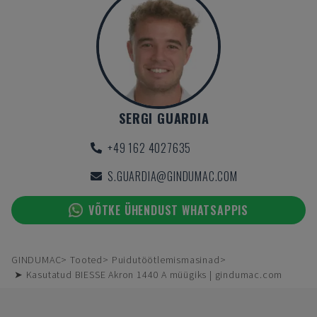
SERGI GUARDIA
+49 162 4027635
S.GUARDIA@GINDUMAC.COM
VÕTKE ÜHENDUST WHATSAPPIS
GINDUMAC
Tooted
Puidutöötlemismasinad
➤ Kasutatud BIESSE Akron 1440 A müügiks | gindumac.com