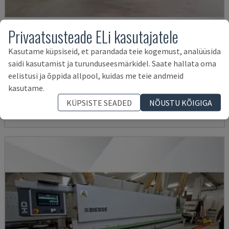
Privaatsusteade ELi kasutajatele
Kasutame küpsiseid, et parandada teie kogemust, analüüsida
saidi kasutamist ja turunduseesmärkidel. Saate hallata oma
OPTIMAT KAL210/6/A20/S2
eelistusi ja õppida allpool, kuidas me teie andmeid
HOMAG - SERVAKANDILIIMIJA
kasutame.
SAKSAMAA
2008
KÜPSISTE SEADED
NÕUSTU KÕIGIGA
35.500 €