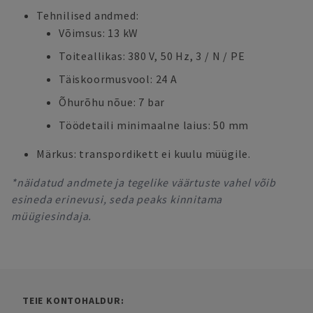
Tehnilised andmed:
Võimsus: 13 kW
Toiteallikas: 380 V, 50 Hz, 3 / N / PE
Täiskoormusvool: 24 A
Õhurõhu nõue: 7 bar
Töödetaili minimaalne laius: 50 mm
Märkus: transpordikett ei kuulu müügile.
*näidatud andmete ja tegelike väärtuste vahel võib
esineda erinevusi, seda peaks kinnitama
müügiesindaja.
TEIE KONTOHALDUR: