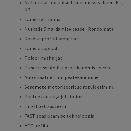
Multifunktsionaalsed freesimisseadmed: R1,
R2
Lamefreesimine
Nurkade ümardamise seade (Rondomat)
Raadiusprofiili kraapijad
Lamekraapijad
Poleerimisharjad
Puhastusvedeliku pealekandmise seade
Automaatne liimi pealekandmine
Seadmete motoriseeritud reguleerimine
Puuteekraaniga juhtimine
IntelliSet süsteem
FAST seadistamise tehnoloogia
ECO-režiim