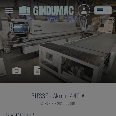
BIESSE
-
Akron 1440 A
SI-EDG-BIE-2016-00001
26.000 €