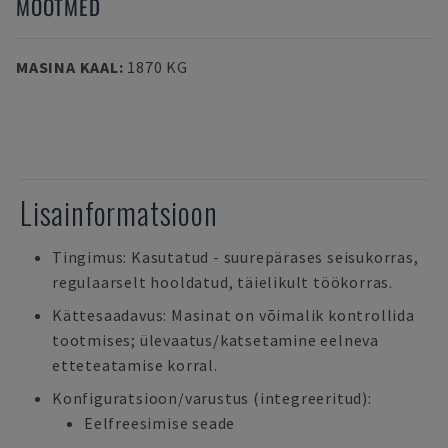
MÕÕTMED
MASINA KAAL
:
1870 KG
Lisainformatsioon
Tingimus: Kasutatud - suurepärases seisukorras,
regulaarselt hooldatud, täielikult töökorras.
Kättesaadavus: Masinat on võimalik kontrollida
tootmises; ülevaatus/katsetamine eelneva
etteteatamise korral.
Konfiguratsioon/varustus (integreeritud):
Eelfreesimise seade