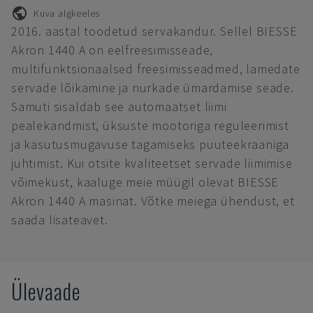
Kuva algkeeles
2016. aastal toodetud servakandur. Sellel BIESSE
Akron 1440 A on eelfreesimisseade,
multifunktsionaalsed freesimisseadmed, lamedate
servade lõikamine ja nurkade ümardamise seade.
Samuti sisaldab see automaatset liimi
pealekandmist, üksuste mootoriga reguleerimist
ja kasutusmugavuse tagamiseks puuteekraaniga
juhtimist. Kui otsite kvaliteetset servade liimimise
võimekust, kaaluge meie müügil olevat BIESSE
Akron 1440 A masinat. Võtke meiega ühendust, et
saada lisateavet.
Ülevaade