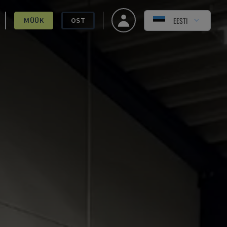
EESTI
MÜÜK
OST