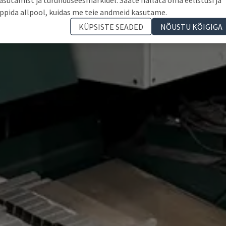
ppida allpool, kuidas me teie andmeid kasutame.
KÜPSISTE SEADED
NÕUSTU KÕIGIGA