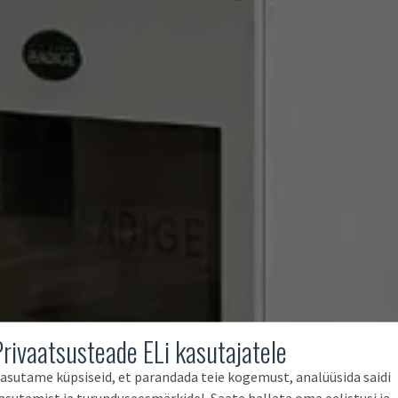
Privaatsusteade ELi kasutajatele
asutame küpsiseid, et parandada teie kogemust, analüüsida saidi
asutamist ja turunduseesmärkidel. Saate hallata oma eelistusi ja