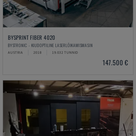
BYSPRINT FIBER 4020
BYSTRONIC - KIUDOPTILINE LASERLÕIKAMISMASIN
AUSTRIA
2018
19.032 TUNNID
147.500 €