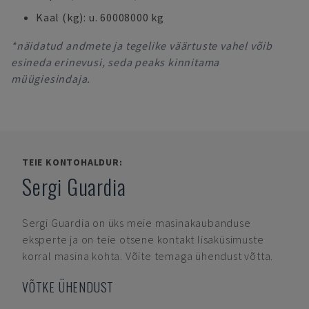
Kaal (kg): u. 60008000 kg
*näidatud andmete ja tegelike väärtuste vahel võib
esineda erinevusi, seda peaks kinnitama
müügiesindaja.
TEIE KONTOHALDUR:
Sergi Guardia
Sergi Guardia
on üks meie masinakaubanduse
eksperte ja on teie otsene kontakt lisaküsimuste
korral masina kohta. Võite temaga ühendust võtta.
VÕTKE ÜHENDUST