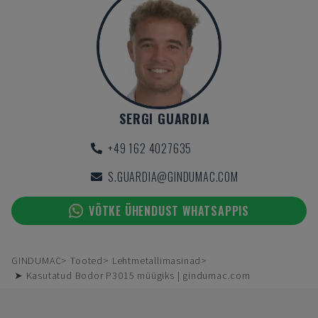
SERGI GUARDIA
+49 162 4027635
S.GUARDIA@GINDUMAC.COM
VÕTKE ÜHENDUST WHATSAPPIS
GINDUMAC
Tooted
Lehtmetallimasinad
➤ Kasutatud Bodor P3015 müügiks | gindumac.com