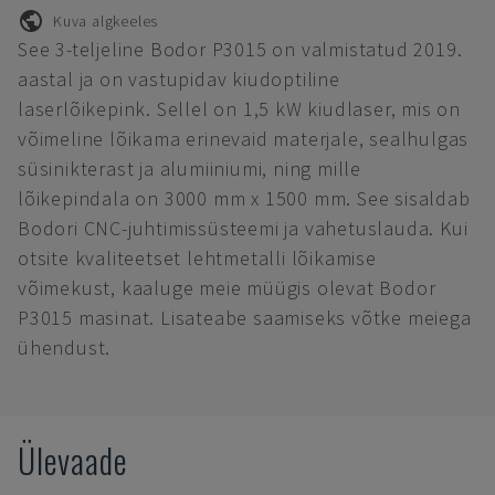
Kuva algkeeles
See 3-teljeline Bodor P3015 on valmistatud 2019.
aastal ja on vastupidav kiudoptiline
laserlõikepink. Sellel on 1,5 kW kiudlaser, mis on
võimeline lõikama erinevaid materjale, sealhulgas
süsinikterast ja alumiiniumi, ning mille
lõikepindala on 3000 mm x 1500 mm. See sisaldab
Bodori CNC-juhtimissüsteemi ja vahetuslauda. Kui
otsite kvaliteetset lehtmetalli lõikamise
võimekust, kaaluge meie müügis olevat Bodor
P3015 masinat. Lisateabe saamiseks võtke meiega
ühendust.
Ülevaade