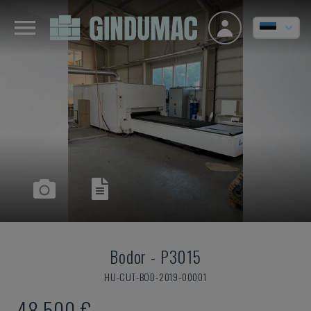
Bodor
-
P3015
HU-CUT-BOD-2019-00001
48.500 €