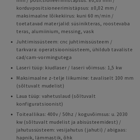
mm / positsioneerimistäpsus: ±0,03 mm /
korduvpositsioneerimistäpsus: ±0,02 mm /
maksimaalne lõikekiirus: kuni 60 m/min /
toetatavad materjalid: süsinikteras, roostevaba
teras, alumiinium, messing, vask
Juhtimissüsteem: cnc juhtimissüsteem /
tarkvara: operatsioonisüsteem, ühildub tavaliste
cad/cam-vormingutega
Laseri tüüp: kiudlaser / laseri võimsus: 1,5 kw
Maksimaalne z-telje liikumine: tavaliselt 100 mm
(sõltuvalt mudelist)
Laua tüüp: vahetuslaud (sõltuvalt
konfiguratsioonist)
Toiteallikas: 400v / 50hz / koguvõimsus: u. 2030
kw (sõltuvalt mudelist ja abisüsteemidest) /
jahutussüsteem: vesijahutus (jahuti) / abigaas:
hapnik, lämmastik, õhk