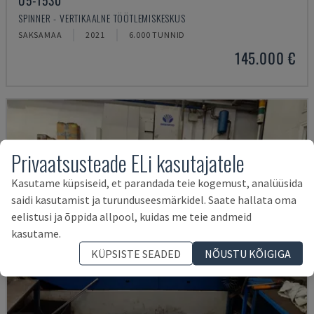
U5-1530
SPINNER - VERTIKAALNE TÖÖTLEMISKESKUS
SAKSAMAA
2021
6.000 TUNNID
145.000 €
Privaatsusteade ELi kasutajatele
Kasutame küpsiseid, et parandada teie kogemust, analüüsida
saidi kasutamist ja turunduseesmärkidel. Saate hallata oma
eelistusi ja õppida allpool, kuidas me teie andmeid
kasutame.
KÜPSISTE SEADED
NÕUSTU KÕIGIGA