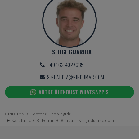
SERGI GUARDIA
+49 162 4027635
S.GUARDIA@GINDUMAC.COM
VÕTKE ÜHENDUST WHATSAPPIS
GINDUMAC
Tooted
Tööpingid
➤ Kasutatud C.B. Ferrari B18 müügiks | gindumac.com