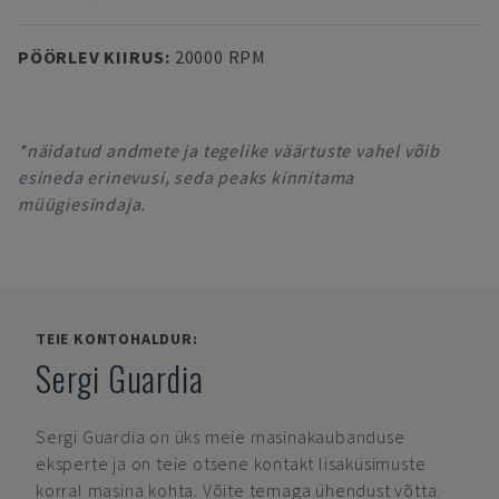
PÖÖRLEV KIIRUS
:
20000 RPM
*näidatud andmete ja tegelike väärtuste vahel võib
esineda erinevusi, seda peaks kinnitama
müügiesindaja.
TEIE KONTOHALDUR:
Sergi Guardia
Sergi Guardia
on üks meie masinakaubanduse
eksperte ja on teie otsene kontakt lisaküsimuste
korral masina kohta. Võite temaga ühendust võtta.