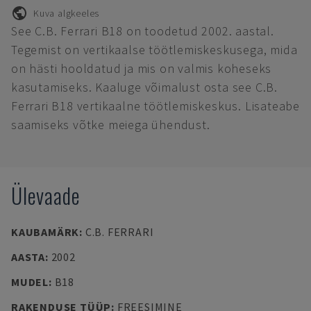
Kuva algkeeles
See C.B. Ferrari B18 on toodetud 2002. aastal.
Tegemist on vertikaalse töötlemiskeskusega, mida
on hästi hooldatud ja mis on valmis koheseks
kasutamiseks. Kaaluge võimalust osta see C.B.
Ferrari B18 vertikaalne töötlemiskeskus. Lisateabe
saamiseks võtke meiega ühendust.
Ülevaade
KAUBAMÄRK
:
C.B. FERRARI
AASTA
:
2002
MUDEL
:
B18
RAKENDUSE TÜÜP
:
FREESIMINE