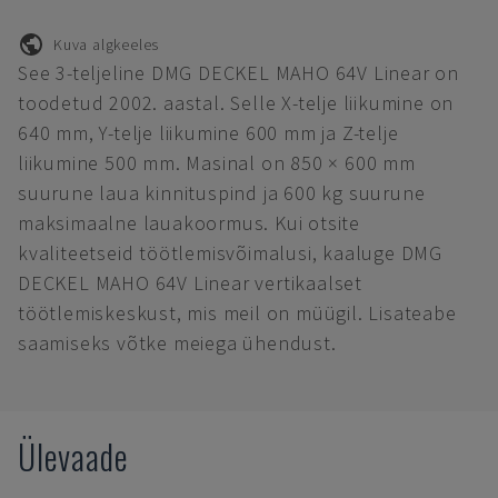
Kuva algkeeles
See 3-teljeline DMG DECKEL MAHO 64V Linear on
toodetud 2002. aastal. Selle X-telje liikumine on
640 mm, Y-telje liikumine 600 mm ja Z-telje
liikumine 500 mm. Masinal on 850 × 600 mm
suurune laua kinnituspind ja 600 kg suurune
maksimaalne lauakoormus. Kui otsite
kvaliteetseid töötlemisvõimalusi, kaaluge DMG
DECKEL MAHO 64V Linear vertikaalset
töötlemiskeskust, mis meil on müügil. Lisateabe
saamiseks võtke meiega ühendust.
Ülevaade