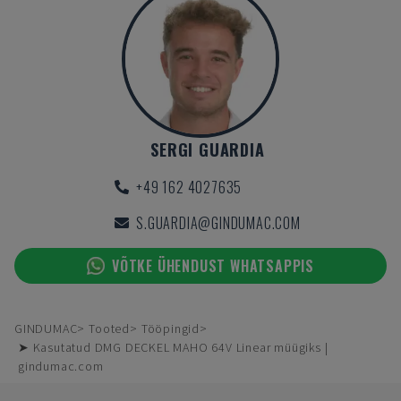
SERGI GUARDIA
+49 162 4027635
S.GUARDIA@GINDUMAC.COM
VÕTKE ÜHENDUST WHATSAPPIS
GINDUMAC
Tooted
Tööpingid
➤ Kasutatud DMG DECKEL MAHO 64V Linear müügiks |
gindumac.com