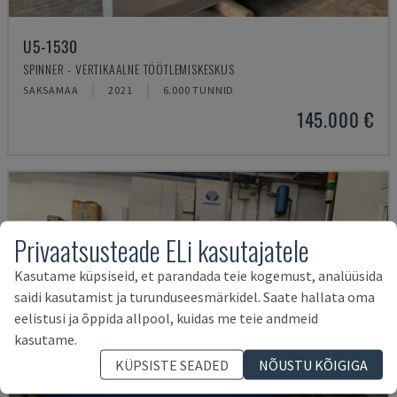
U5-1530
SPINNER - VERTIKAALNE TÖÖTLEMISKESKUS
SAKSAMAA
2021
6.000 TUNNID
145.000 €
Privaatsusteade ELi kasutajatele
Kasutame küpsiseid, et parandada teie kogemust, analüüsida
saidi kasutamist ja turunduseesmärkidel. Saate hallata oma
eelistusi ja õppida allpool, kuidas me teie andmeid
kasutame.
KÜPSISTE SEADED
NÕUSTU KÕIGIGA