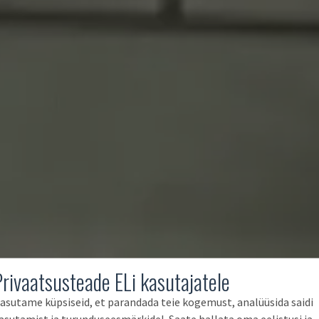
Privaatsusteade ELi kasutajatele
asutame küpsiseid, et parandada teie kogemust, analüüsida saidi
asutamist ja turunduseesmärkidel. Saate hallata oma eelistusi ja