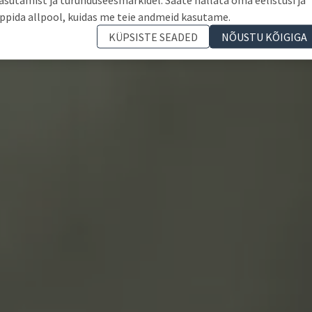
ppida allpool, kuidas me teie andmeid kasutame.
KÜPSISTE SEADED
NÕUSTU KÕIGIGA