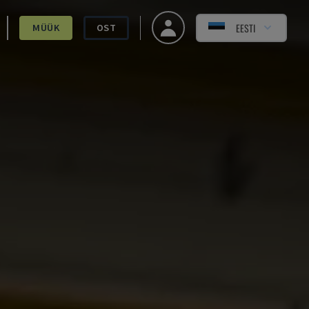
EESTI
MÜÜK
OST