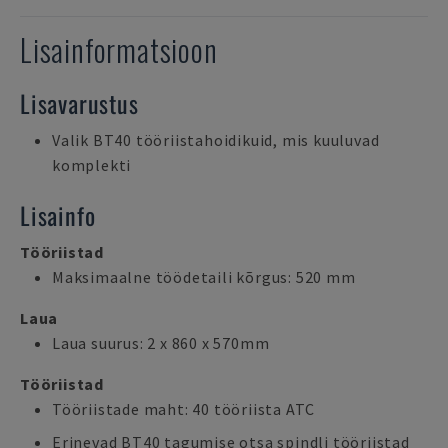
Lisainformatsioon
Lisavarustus
Valik BT40 tööriistahoidikuid, mis kuuluvad
komplekti
Lisainfo
Tööriistad
Maksimaalne töödetaili kõrgus: 520 mm
Laua
Laua suurus: 2 x 860 x 570mm
Tööriistad
Tööriistade maht: 40 tööriista ATC
Erinevad BT40 tagumise otsa spindli tööriistad