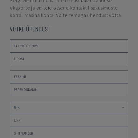
Sergi Guardia
on üks meie masinakaubanduse
eksperte ja on teie otsene kontakt lisaküsimuste
korral masina kohta. Võite temaga ühendust võtta.
VÕTKE ÜHENDUST