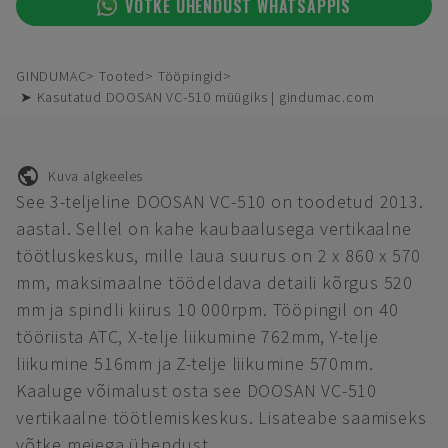
VÕTKE ÜHENDUST WHATSAPPIS
GINDUMAC
Tooted
Tööpingid
➤ Kasutatud DOOSAN VC-510 müügiks | gindumac.com
Kuva algkeeles
See 3-teljeline DOOSAN VC-510 on toodetud 2013.
aastal. Sellel on kahe kaubaalusega vertikaalne
töötluskeskus, mille laua suurus on 2 x 860 x 570
mm, maksimaalne töödeldava detaili kõrgus 520
mm ja spindli kiirus 10 000rpm. Tööpingil on 40
tööriista ATC, X-telje liikumine 762mm, Y-telje
liikumine 516mm ja Z-telje liikumine 570mm.
Kaaluge võimalust osta see DOOSAN VC-510
vertikaalne töötlemiskeskus. Lisateabe saamiseks
võtke meiega ühendust.