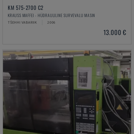
KM 575-2700 C2
KRAUSS MAFFEI - HÜDRAULILINE SURVEVALU MASIN
TŠEHHI VABARIIK
2006
13.000 €