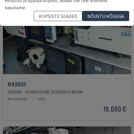
eelistusi ja õppida allpool, kuidas me teie andmeid
kasutame.
KÜPSISTE SEADED
NÕUSTU KÕIGIGA
MA900ІІ
HAITIAN - HÜDRAULILINE SURVEVALU MASIN
BULGAARIA
2023
19.000 €