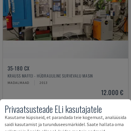
35-180 CX
KRAUSS MAFFEI - HÜDRAULILINE SURVEVALU MASIN
MADALMAAD
2013
12.000 €
Privaatsusteade ELi kasutajatele
Kasutame küpsiseid, et parandada teie kogemust, analüüsida
saidi kasutamist ja turunduseesmärkidel. Saate hallata oma