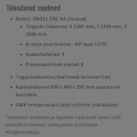
Täiendavad seadmed
Robot: ENGEL ERC 64 (lisatud)
Telgede liikumine: X 1200 mm, Y 1300 mm, Z
3600 mm.
B-telje pöörlemine: -90° kuni +270°.
Vaakumahelad: 4
Pneumaatilised ahelad: 8
Tagasilükkamise/kvaliteedi konveierilint
Karbiülekanne 600 x 400 x 250 mm suurustele
kastidele
GWK temperatuuri kontrolltorn (valikuline)
*näidatud andmete ja tegelike väärtuste vahel võib
esineda erinevusi, seda peaks kinnitama
müügiesindaja.