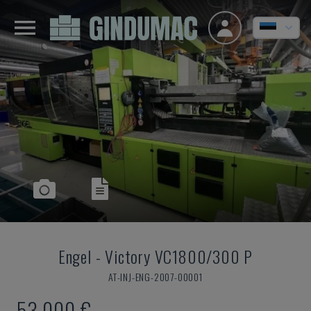
Engel
-
Victory VC1800/300 P
AT-INJ-ENG-2007-00001
53.000 €