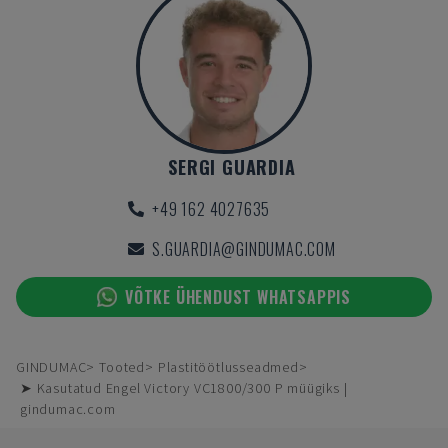
SERGI GUARDIA
+49 162 4027635
S.GUARDIA@GINDUMAC.COM
VÕTKE ÜHENDUST WHATSAPPIS
GINDUMAC
Tooted
Plastitöötlusseadmed
➤ Kasutatud Engel Victory VC1800/300 P müügiks |
gindumac.com