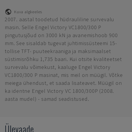
Kuva algkeeles
2007. aastal toodetud hüdrauliline survevalu
masin. Selle Engel Victory VC1800/300 P
pingutusjõud on 3000 kN ja avanemishoob 900
mm. See sisaldab tugevat juhtimissüsteemi 15-
tollise TFT- puuteekraaniga ja maksimaalset
süstimisrõhku 1,735 baari. Kui otsite kvaliteetset
survevalu võimekust, kaaluge Engel Victory
VC1800/300 P masinat, mis meil on müügil. Võtke
meiega ühendust, et saada lisateavet. Müügil on
ka identne Engel Victory VC 1800/300P (2008.
aasta mudel) - samad seadistused.
Ülevaade