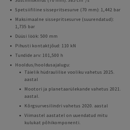
Süstimiskiirus (70 mm): 385 cm³/s
Spetsiifiline sissepritsesurve (70 mm): 1,442 bar
Maksimaalne sissepritsesurve (suurendatud):
1,735 bar
Düüsi löök: 500 mm
Pihusti kontaktjõud: 110 kN
Tundide arv: 101,500 h
Hooldus/hooldusajalugu:
Täielik hüdraulilise vooliku vahetus 2025.
aastal
Mootori ja planetaarülekande vahetus 2021.
aastal.
Kõrgsurvesilindri vahetus 2020. aastal
Viimastel aastatel on uuendatud mitu
kulukat põhikomponenti.