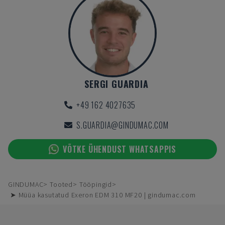
SERGI GUARDIA
+49 162 4027635
S.GUARDIA@GINDUMAC.COM
VÕTKE ÜHENDUST WHATSAPPIS
GINDUMAC
Tooted
Tööpingid
➤ Müüa kasutatud Exeron EDM 310 MF20 | gindumac.com