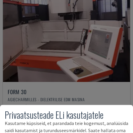
FORM 30
AGIECHARMILLES - DIELEKTRILISE EDM MASINA
UNGARI
2015
Privaatsusteade ELi kasutajatele
35.000 €
Kasutame küpsiseid, et parandada teie kogemust, analüüsida
saidi kasutamist ja turunduseesmärkidel. Saate hallata oma