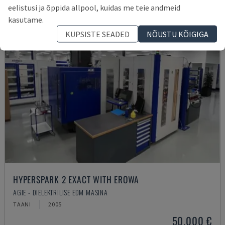
eelistusi ja õppida allpool, kuidas me teie andmeid
kasutame.
KÜPSISTE SEADED
NÕUSTU KÕIGIGA
HYPERSPARK 2 EXACT WITH EROWA
AGIE - DIELEKTRILISE EDM MASINA
TAANI
2005
50.000 €