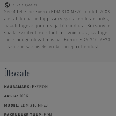
Kuva algkeeles
See 4-teljeline Exeron EDM 310 MF20 toodeti 2006.
aastal. Ideaalne täppissurvega rakenduste jaoks,
pakub tugevat jõudlust ja töökindlust. Kui soovite
saada kvaliteetseid stantsimisvõimalusi, kaaluge
meie müügil olevat masinat Exeron EDM 310 MF20.
Lisateabe saamiseks võtke meiega ühendust.
Ülevaade
KAUBAMÄRK
:
EXERON
AASTA
:
2006
MUDEL
:
EDM 310 MF20
RAKENDUSE TÜÜP
:
EDM