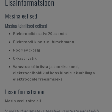
Lisainformatsioon
Masina eelised
Masina tehnilised eelised
Elektroodide salv: 20 asendit
Elektroodi kinnitus: hirschmann
Pöörlev c-telg
C-kasti valik
Varustus: tööriista ja tooriku sond,
elektroodihoidikud koos kinnituskuubikuga
elektroodide freesimiseks
Lisainformatsioon
Masin veel toite all
*näidatud andmete ja tegelike väärtuste vahel võib