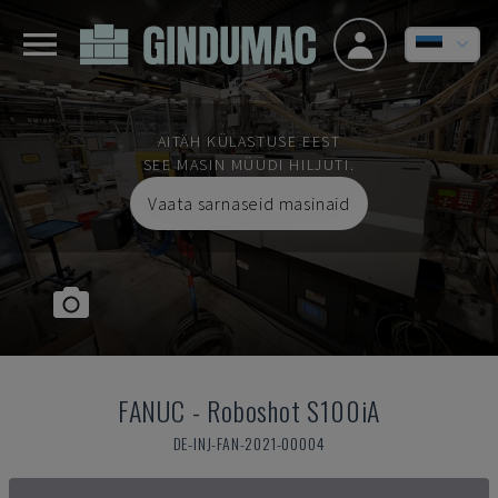
AITÄH KÜLASTUSE EEST
SEE MASIN MÜÜDI HILJUTI.
Vaata sarnaseid masinaid
FANUC
-
Roboshot S100iA
DE-INJ-FAN-2021-00004