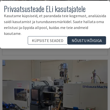
Privaatsusteade ELi kasutajatele
Kasutame küpsiseid, et parandada teie kogemust, analüüsida
saidi kasutamist ja turunduseesmärkidel. Saate hallata oma
EC130SXIII-4A
eelistusi ja õppida allpool, kuidas me teie andmeid
SHIBAURA - ELEKTRILINE SURVEVALU MASIN
kasutame.
HISPAANIA
2019
21.000 TUNNID
KÜPSISTE SEADED
NÕUSTU KÕIGIGA
94.000 €