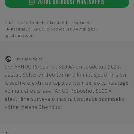
VÕTKE ÜHENDUST WHATSAPPIS
GINDUMAC
Tooted
Plastitöötlusseadmed
➤ Kasutatud FANUC Roboshot S100iA müügiks |
gindumac.com
Kuva algkeeles
See FANUC Roboshot S100iA on toodetud 2021.
aastal. Sellel on 100-tonnine kinnitusjõud, mis on
ideaalne elektrilise täppispritsimise jaoks. Kaaluge
võimalust osta see FANUC Roboshot S100iA
elektriline survevalu masin. Lisateabe saamiseks
võtke meiega ühendust.