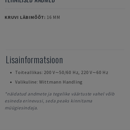
KRUVI LÄBIMÕÕT
:
16 MM
Lisainformatsioon
Toiteallikas: 200 V∼50/60 Hz, 220 V∼60 Hz
Valikuline: Wittmann Handling
*näidatud andmete ja tegelike väärtuste vahel võib
esineda erinevusi, seda peaks kinnitama
müügiesindaja.