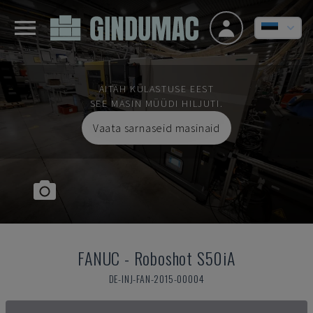
AITÄH KÜLASTUSE EEST
SEE MASIN MÜÜDI HILJUTI.
Vaata sarnaseid masinaid
FANUC
-
Roboshot S50iA
DE-INJ-FAN-2015-00004