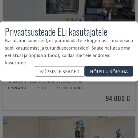
Privaatsusteade ELi kasutajatele
Kasutame küpsiseid, et parandada teie kogemust, analüüsida
saidi kasutamist ja turunduseesmärkidel. Saate hallata oma
eelistusi ja õppida allpool, kuidas me teie andmeid
kasutame.
KÜPSISTE SEADED
NÕUSTU KÕIGIGA
EC130SXIII-4A
SHIBAURA - ELEKTRILINE SURVEVALU MASIN
HISPAANIA
2019
21.000 TUNNID
94.000 €