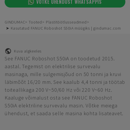
VÕTKE ÜHENDUST WHATSAPPIS
GINDUMAC
Tooted
Plastitöötlusseadmed
➤ Kasutatud FANUC Roboshot S50iA müügiks | gindumac.com
Kuva algkeeles
See FANUC Roboshot S50iA on toodetud 2015.
aastal. Tegemist on elektrilise survevalu
masinaga, mille sulgemisjõud on 50 tonni ja kruvi
läbimõõt 16/20 mm. See kaalub 4,4 tonni ja töötab
toiteallikaga 200 V~50/60 Hz või 220 V~60 Hz.
Kaaluge võimalust osta see FANUC Roboshot
S50iA elektriline survevalu masin. Võtke meiega
ühendust, et saada selle masina kohta lisateavet.