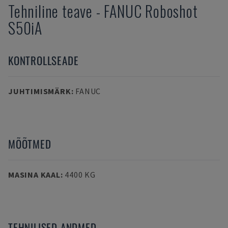
Tehniline teave
-
FANUC
Roboshot
S50iA
KONTROLLSEADE
JUHTIMISMÄRK
:
FANUC
MÕÕTMED
MASINA KAAL
:
4400 KG
TEHNILISED ANDMED