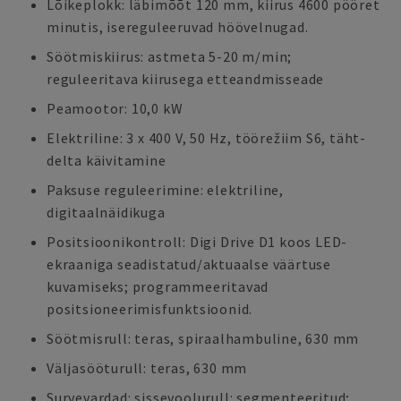
Lõikeplokk: läbimõõt 120 mm, kiirus 4600 pööret
minutis, isereguleeruvad höövelnugad.
Söötmiskiirus: astmeta 5-20 m/min;
reguleeritava kiirusega etteandmisseade
Peamootor: 10,0 kW
Elektriline: 3 x 400 V, 50 Hz, töörežiim S6, täht-
delta käivitamine
Paksuse reguleerimine: elektriline,
digitaalnäidikuga
Positsioonikontroll: Digi Drive D1 koos LED-
ekraaniga seadistatud/aktuaalse väärtuse
kuvamiseks; programmeeritavad
positsioneerimisfunktsioonid.
Söötmisrull: teras, spiraalhambuline, 630 mm
Väljasööturull: teras, 630 mm
Survevardad: sissevoolurull: segmenteeritud;