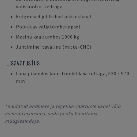
välissöötur: vedruga.
Külgmised juhtribad paksuslaual
Pööratav väljatõmbekapsel
Masina kaal: umbes 1000 kg
Juhtimine: tavaline (mitte-CNC)
Lisavarustus
Laua pikendus koos töödeldava rullaga, 630 x 570
mm
*näidatud andmete ja tegelike väärtuste vahel võib
esineda erinevusi, seda peaks kinnitama
müügiesindaja.