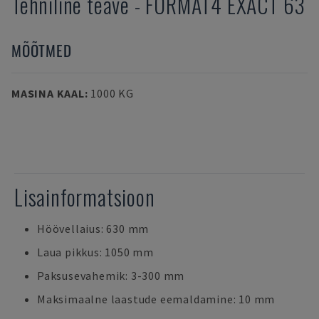
Tehniline teave
-
FORMAT4
EXACT 63
MÕÕTMED
MASINA KAAL
:
1000 KG
Lisainformatsioon
Höövellaius: 630 mm
Laua pikkus: 1050 mm
Paksusevahemik: 3-300 mm
Maksimaalne laastude eemaldamine: 10 mm