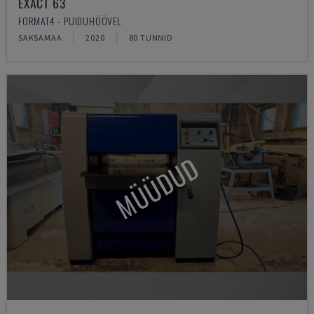
EXACT 63
FORMAT4 - PUIDUHÖÖVEL
SAKSAMAA
2020
80 TUNNID
MÜÜDUD