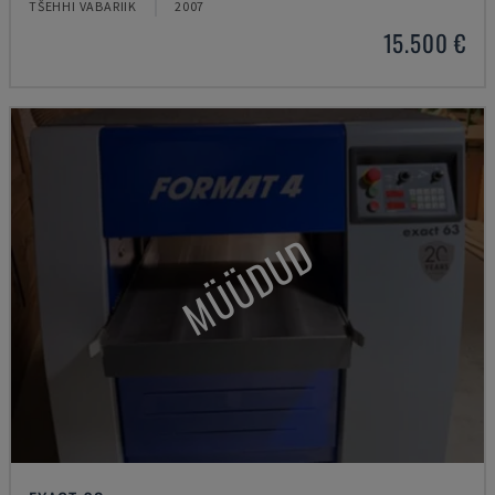
TŠEHHI VABARIIK
2007
15.500 €
MÜÜDUD