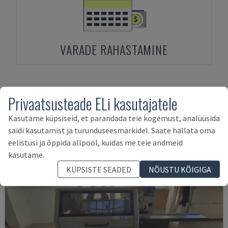
VARADE RAHASTAMINE
Privaatsusteade ELi kasutajatele
Seotud tooted
FORMAT4
EXACT 63
Kasutame küpsiseid, et parandada teie kogemust, analüüsida
saidi kasutamist ja turunduseesmärkidel. Saate hallata oma
eelistusi ja õppida allpool, kuidas me teie andmeid
kasutame.
KÜPSISTE SEADED
NÕUSTU KÕIGIGA