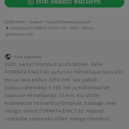
VÕTKE ÜHENDUST WHATSAPPIS
GINDUMAC
Tooted
Puidutöötlemismasinad
➤ Kasutatud FORMAT4 EXACT 63 - 2020 - Müüa |
gindumac.com
Kuva algkeeles
2020. aastal toodetud puiduhöövel. Selle
FORMAT4 EXACT 63 puhul on höövellaua laius 630
mm ja laua pikkus 1050 mm. See pakub
paksusvahemikku 3-300 mm ja maksimaalset
laastude eemaldamist 10 mm. Kui otsite
kvaliteetset hööveldusvõimalust, kaaluge meie
müügis olevat FORMAT4 EXACT 63 masinat.
Lisateabe saamiseks võtke meiega ühendust.