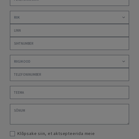
Klõpsake siin, et aktsepteerida meie