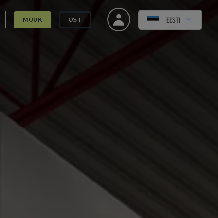
EESTI
MÜÜK
OST