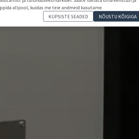
ppida allpool, kuidas me teie andmeid kasutame.
KÜPSISTE SEADED
NÕUSTU KÕIGIGA