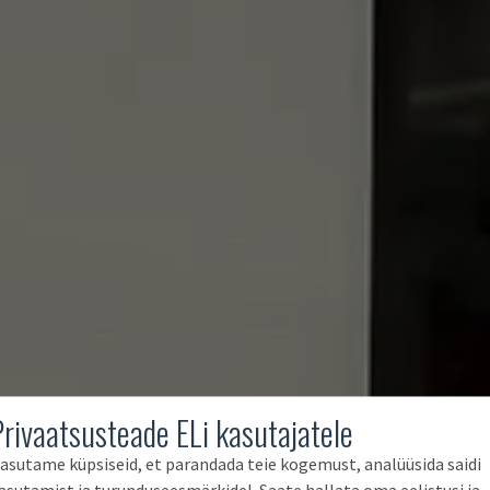
Privaatsusteade ELi kasutajatele
asutame küpsiseid, et parandada teie kogemust, analüüsida saidi
asutamist ja turunduseesmärkidel. Saate hallata oma eelistusi ja