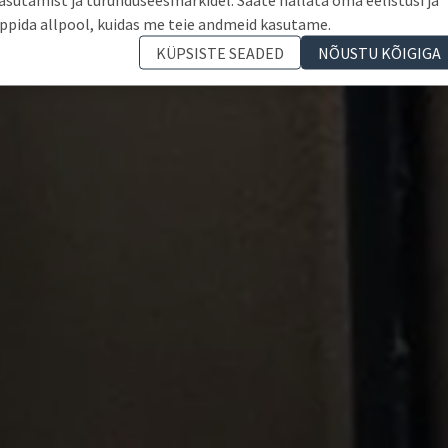
ppida allpool, kuidas me teie andmeid kasutame.
KÜPSISTE SEADED
NÕUSTU KÕIGIGA