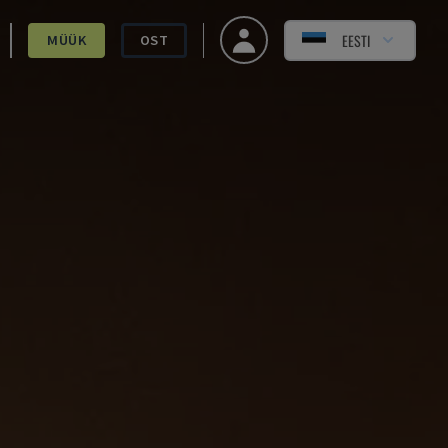
EESTI
MÜÜK
OST