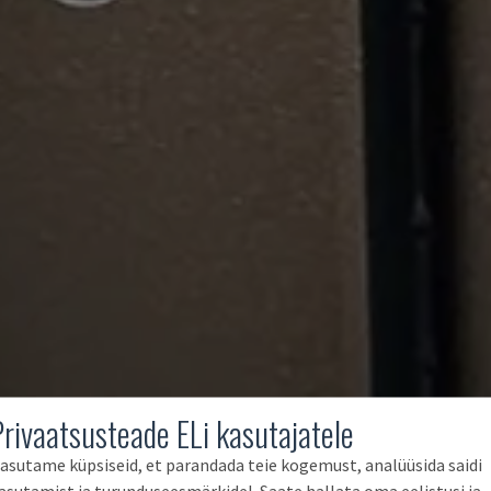
Privaatsusteade ELi kasutajatele
asutame küpsiseid, et parandada teie kogemust, analüüsida saidi
asutamist ja turunduseesmärkidel. Saate hallata oma eelistusi ja