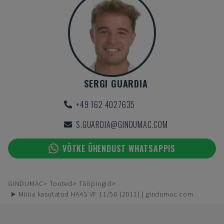
SERGI GUARDIA
+49 162 4027635
S.GUARDIA@GINDUMAC.COM
VÕTKE ÜHENDUST WHATSAPPIS
GINDUMAC
Tooted
Tööpingid
➤ Müüa kasutatud HAAS VF 11/50 (2011) | gindumac.com