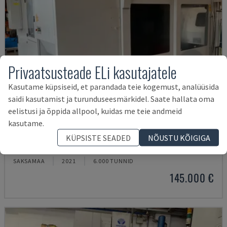
Privaatsusteade ELi kasutajatele
Kasutame küpsiseid, et parandada teie kogemust, analüüsida
saidi kasutamist ja turunduseesmärkidel. Saate hallata oma
eelistusi ja õppida allpool, kuidas me teie andmeid
kasutame.
U5-1530
KÜPSISTE SEADED
NÕUSTU KÕIGIGA
SPINNER - VERTIKAALNE TÖÖTLEMISKESKUS
SAKSAMAA
2021
6.000 TUNNID
145.000 €