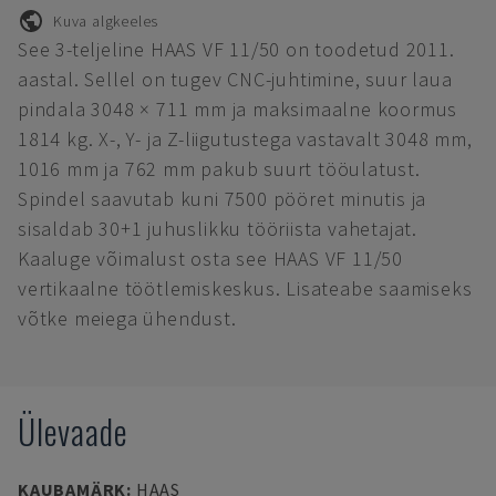
Kuva algkeeles
See 3-teljeline HAAS VF 11/50 on toodetud 2011.
aastal. Sellel on tugev CNC-juhtimine, suur laua
pindala 3048 × 711 mm ja maksimaalne koormus
1814 kg. X-, Y- ja Z-liigutustega vastavalt 3048 mm,
1016 mm ja 762 mm pakub suurt tööulatust.
Spindel saavutab kuni 7500 pööret minutis ja
sisaldab 30+1 juhuslikku tööriista vahetajat.
Kaaluge võimalust osta see HAAS VF 11/50
vertikaalne töötlemiskeskus. Lisateabe saamiseks
võtke meiega ühendust.
Ülevaade
KAUBAMÄRK
:
HAAS