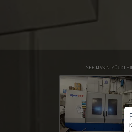
SEE MASIN MÜÜDI HI
K
k