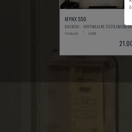
õ
MYNX 550
DAEWOO - VERTIKAALNE TÖÖTLEMISKES
ITAALIA
2003
21.0