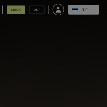
EESTI
MÜÜK
OST