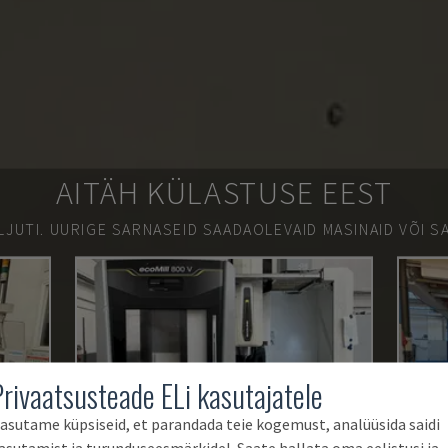
AITÄH KÜLASTUSE EEST
LJUTI.
UURIGE SARNASEID SAADAOLEVAID MASINAID VÕI SA
Privaatsusteade ELi kasutajatele
asutame küpsiseid, et parandada teie kogemust, analüüsida saidi
asutamist ja turunduseesmärkidel. Saate hallata oma eelistusi ja