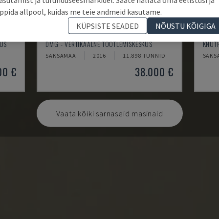
ppida allpool, kuidas me teie andmeid kasutame.
KÜPSISTE SEADED
NÕUSTU KÕIGIGA
ECOMILL 800 V
X-MI
KUS
DMG - VERTIKAALNE TÖÖTLEMISKESKUS
KNUTH
SAKSAMAA
2016
11.898 TUNNID
SAKS
00 €
38.000 €
Vaata kõiki sarnaseid masinaid