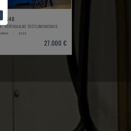
LL 640
 - VERTIKAALNE TÖÖTLEMISKESKUS
AMAA
2015
27.000 €