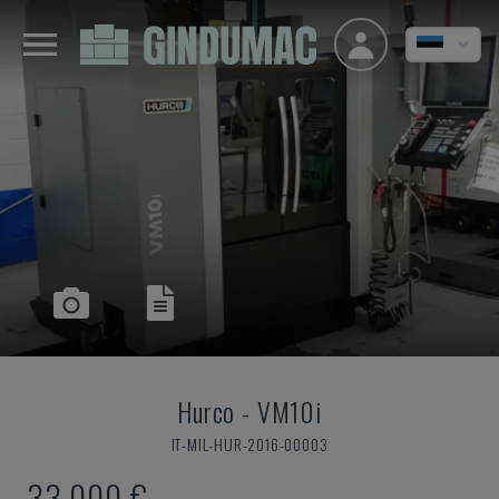
Hurco
-
VM10i
IT-MIL-HUR-2016-00003
33.000 €