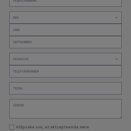
Klõpsake siin, et aktsepteerida meie