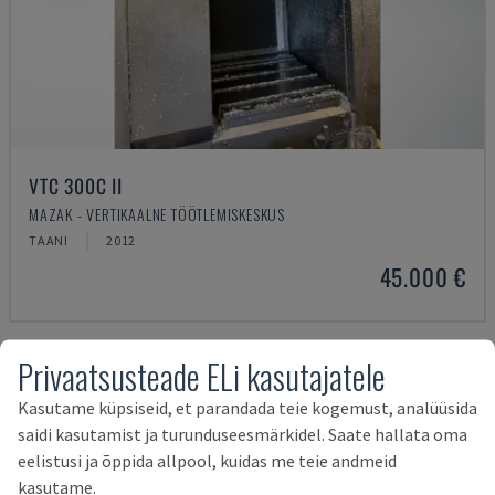
VTC 300C II
MAZAK - VERTIKAALNE TÖÖTLEMISKESKUS
TAANI
2012
45.000 €
Privaatsusteade ELi kasutajatele
Kasutame küpsiseid, et parandada teie kogemust, analüüsida
saidi kasutamist ja turunduseesmärkidel. Saate hallata oma
eelistusi ja õppida allpool, kuidas me teie andmeid
kasutame.