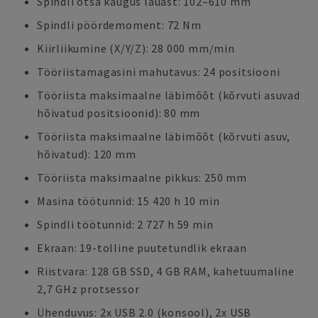
Spindli otsa kaugus lauast: 102–610 mm
Spindli pöördemoment: 72 Nm
Kiirliikumine (X/Y/Z): 28 000 mm/min
Tööriistamagasini mahutavus: 24 positsiooni
Tööriista maksimaalne läbimõõt (kõrvuti asuvad
hõivatud positsioonid): 80 mm
Tööriista maksimaalne läbimõõt (kõrvuti asuv,
hõivatud): 120 mm
Tööriista maksimaalne pikkus: 250 mm
Masina töötunnid: 15 420 h 10 min
Spindli töötunnid: 2 727 h 59 min
Ekraan: 19-tolline puutetundlik ekraan
Riistvara: 128 GB SSD, 4 GB RAM, kahetuumaline
2,7 GHz protsessor
Ühenduvus: 2x USB 2.0 (konsool), 2x USB