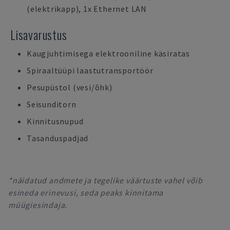
(elektrikapp), 1x Ethernet LAN
Lisavarustus
Kaugjuhtimisega elektrooniline käsiratas
Spiraaltüüpi laastutransportöör
Pesupüstol (vesi/õhk)
Seisunditorn
Kinnitusnupud
Tasanduspadjad
*näidatud andmete ja tegelike väärtuste vahel võib
esineda erinevusi, seda peaks kinnitama
müügiesindaja.