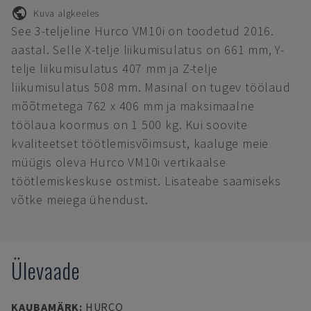
Kuva algkeeles
See 3-teljeline Hurco VM10i on toodetud 2016.
aastal. Selle X-telje liikumisulatus on 661 mm, Y-
telje liikumisulatus 407 mm ja Z-telje
liikumisulatus 508 mm. Masinal on tugev töölaud
mõõtmetega 762 x 406 mm ja maksimaalne
töölaua koormus on 1 500 kg. Kui soovite
kvaliteetset töötlemisvõimsust, kaaluge meie
müügis oleva Hurco VM10i vertikaalse
töötlemiskeskuse ostmist. Lisateabe saamiseks
võtke meiega ühendust.
Ülevaade
KAUBAMÄRK
:
HURCO