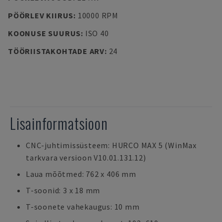
PÖÖRLEV KIIRUS
:
10000 RPM
KOONUSE SUURUS
:
ISO 40
TÖÖRIISTAKOHTADE ARV
:
24
Lisainformatsioon
CNC-juhtimissüsteem: HURCO MAX 5 (WinMax
tarkvara versioon V10.01.131.12)
Laua mõõtmed: 762 x 406 mm
T-soonid: 3 x 18 mm
T-soonete vahekaugus: 10 mm