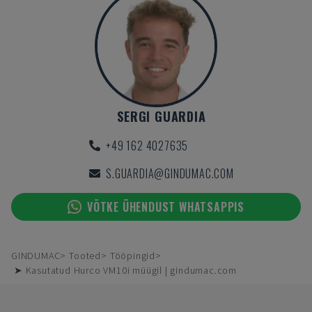
SERGI GUARDIA
+49 162 4027635
S.GUARDIA@GINDUMAC.COM
VÕTKE ÜHENDUST WHATSAPPIS
GINDUMAC
Tooted
Tööpingid
➤ Kasutatud Hurco VM10i müügil | gindumac.com