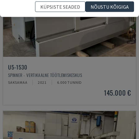
KÜPSISTE SEADED
NÕUSTU KÕIGIGA
U5-1530
SPINNER - VERTIKAALNE TÖÖTLEMISKESKUS
SAKSAMAA
2021
6.000 TUNNID
145.000 €