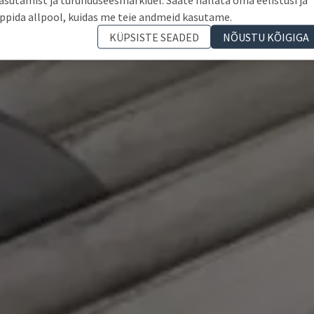
ppida allpool, kuidas me teie andmeid kasutame.
KÜPSISTE SEADED
NÕUSTU KÕIGIGA