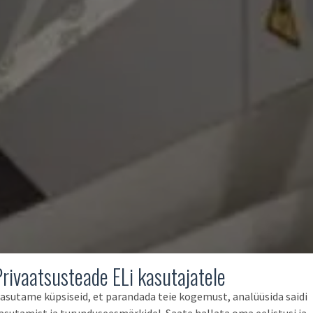
Privaatsusteade ELi kasutajatele
asutame küpsiseid, et parandada teie kogemust, analüüsida saidi
asutamist ja turunduseesmärkidel. Saate hallata oma eelistusi ja