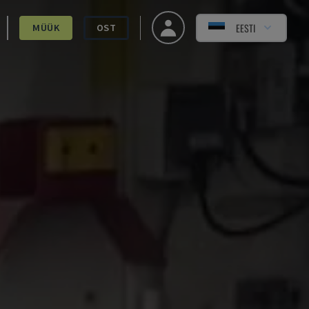
EESTI
MÜÜK
OST