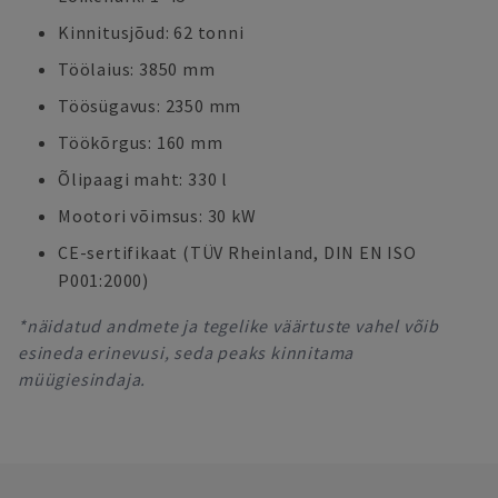
Kinnitusjõud: 62 tonni
Töölaius: 3850 mm
Töösügavus: 2350 mm
Töökõrgus: 160 mm
Õlipaagi maht: 330 l
Mootori võimsus: 30 kW
CE-sertifikaat (TÜV Rheinland, DIN EN ISO
P001:2000)
*näidatud andmete ja tegelike väärtuste vahel võib
esineda erinevusi, seda peaks kinnitama
müügiesindaja.