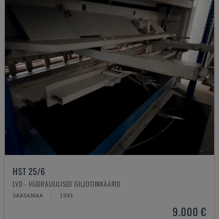
HST 25/6
LVD - HÜDRAULILISED GILJOTIINKÄÄRID
SAKSAMAA
1993
9.000 €