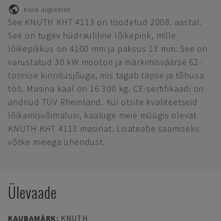
Kuva algkeeles
See KNUTH KHT 4113 on toodetud 2008. aastal.
See on tugev hüdrauliline lõikepink, mille
lõikepikkus on 4100 mm ja paksus 13 mm. See on
varustatud 30 kW mootori ja märkimisväärse 62-
tonnise kinnitusjõuga, mis tagab täpse ja tõhusa
töö. Masina kaal on 16 300 kg. CE-sertifikaadi on
andnud TÜV Rheinland. Kui otsite kvaliteetseid
lõikamisvõimalusi, kaaluge meie müügis olevat
KNUTH KHT 4113 masinat. Lisateabe saamiseks
võtke meiega ühendust.
Ülevaade
KAUBAMÄRK
:
KNUTH