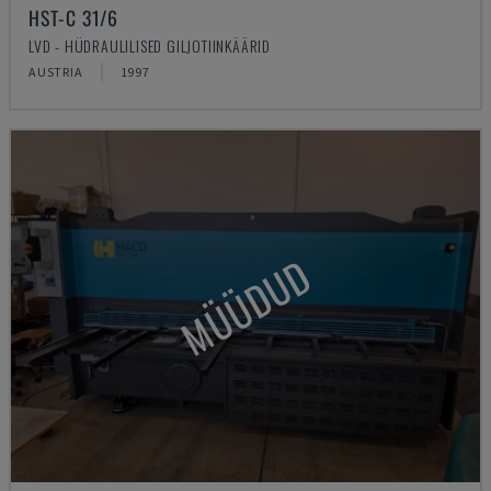
HST-C 31/6
LVD - HÜDRAULILISED GILJOTIINKÄÄRID
AUSTRIA
1997
MÜÜDUD