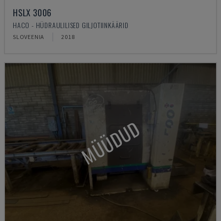
HSLX 3006
HACO - HÜDRAULILISED GILJOTIINKÄÄRID
SLOVEENIA
2018
MÜÜDUD