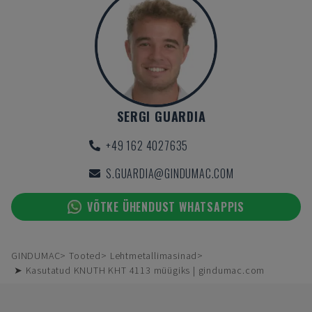
SERGI GUARDIA
+49 162 4027635
S.GUARDIA@GINDUMAC.COM
VÕTKE ÜHENDUST WHATSAPPIS
GINDUMAC
Tooted
Lehtmetallimasinad
➤ Kasutatud KNUTH KHT 4113 müügiks | gindumac.com