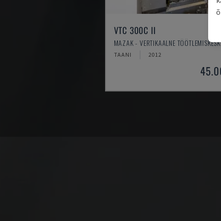
õ
VTC 300C II
MAZAK - VERTIKAALNE TÖÖTLEMISKES
TAANI
2012
45.0