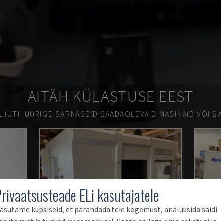
AITÄH KÜLASTUSE EEST
LJUTI.
UURIGE SARNASEID SAADAOLEVAID MASINAID VÕI SA
Privaatsusteade ELi kasutajatele
asutame küpsiseid, et parandada teie kogemust, analüüsida saidi
asutamist ja turunduseesmärkidel. Saate hallata oma eelistusi ja