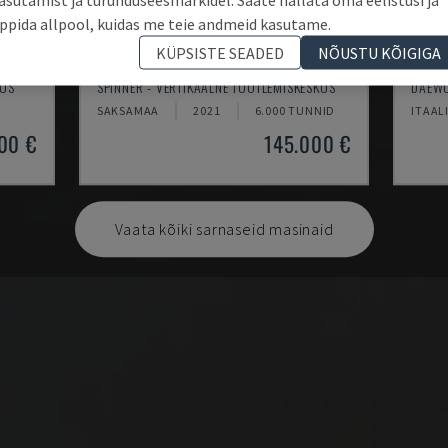
ppida allpool, kuidas me teie andmeid kasutame.
KÜPSISTE SEADED
NÕUSTU KÕIGIGA
U5-1530
MYNX
KUS
SPINNER - VERTIKAALNE TÖÖTLEMISKESKUS
DAEWO
SAKSAMAA
2021
6.000 TUNNID
ITAAL
00 €
145.000 €
Vaata kõiki sarnaseid masinaid