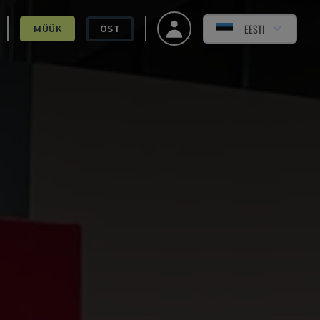
EESTI
MÜÜK
OST