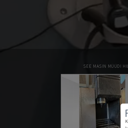
SEE MASIN MÜÜDI HI
K
k