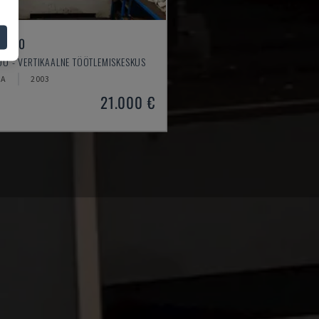
 550
O - VERTIKAALNE TÖÖTLEMISKESKUS
IA
2003
21.000 €