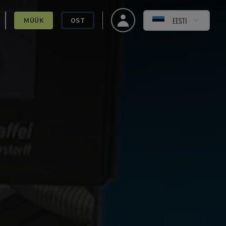
EESTI
MÜÜK
OST