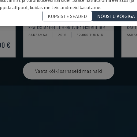
ppida allpool, kuidas me teie andmeid kasutame.
KÜPSISTE SEADED
NÕUSTU KÕIGIGA
KME 45 XS EXTRUDER
KME
KRAUSS MAFFEI - ÜHEKRUVIGA EKSTRUUDER
KRAU
SAKSAMAA
2016
32.000 TUNNID
SAKS
00 €
Vaata kõiki sarnaseid masinaid