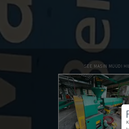
SEE MASIN MÜÜDI HI
K
k