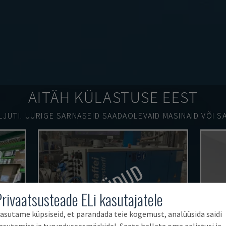
AITÄH KÜLASTUSE EEST
LJUTI.
UURIGE SARNASEID SAADAOLEVAID MASINAID VÕI SA
MÜÜDUD
Privaatsusteade ELi kasutajatele
asutame küpsiseid, et parandada teie kogemust, analüüsida saidi
asutamist ja turunduseesmärkidel. Saate hallata oma eelistusi ja