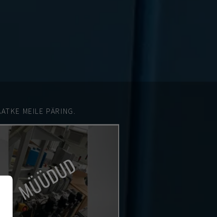
ATKE MEILE PÄRING.
MÜÜDUD