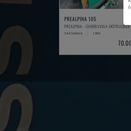
õ
PREALPINA 105
PREALPINA - ÜHEKRUVIGA EKSTRUUDER
SAKSAMAA
1986
70.0