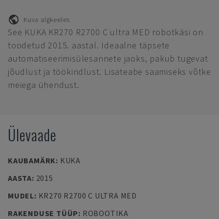
Kuva algkeeles
See KUKA KR270 R2700 C ultra MED robotkäsi on
toodetud 2015. aastal. Ideaalne täpsete
automatiseerimisülesannete jaoks, pakub tugevat
jõudlust ja töökindlust. Lisateabe saamiseks võtke
meiega ühendust.
Ülevaade
KAUBAMÄRK
:
KUKA
AASTA
:
2015
MUDEL
:
KR270 R2700 C ULTRA MED
RAKENDUSE TÜÜP
:
ROBOOTIKA