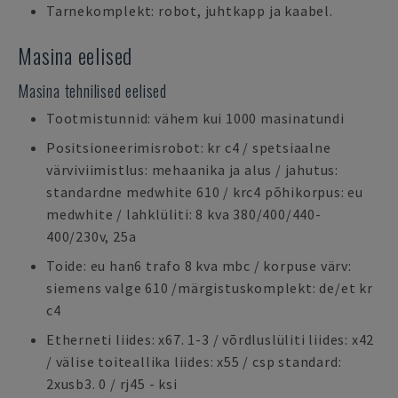
Tarnekomplekt: robot, juhtkapp ja kaabel.
Masina eelised
Masina tehnilised eelised
Tootmistunnid: vähem kui 1000 masinatundi
Positsioneerimisrobot: kr c4 / spetsiaalne
värviviimistlus: mehaanika ja alus / jahutus:
standardne medwhite 610 / krc4 põhikorpus: eu
medwhite / lahklüliti: 8 kva 380/400/440-
400/230v, 25a
Toide: eu han6 trafo 8 kva mbc / korpuse värv:
siemens valge 610 /märgistuskomplekt: de/et kr
c4
Etherneti liides: x67. 1-3 / võrdluslüliti liides: x42
/ välise toiteallika liides: x55 / csp standard:
2xusb3. 0 / rj45 - ksi