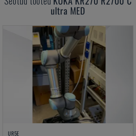
Seotud tooted
KUKA
KR270 R2700 C
ultra MED
UR5E