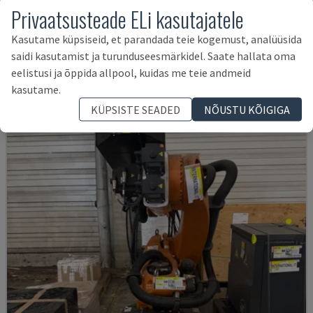
Privaatsusteade ELi kasutajatele
AUDI TSV D5 TÜR
Kasutame küpsiseid, et parandada teie kogemust, analüüsida
CHANGO - ROBOTI KÄSI
saidi kasutamist ja turunduseesmärkidel. Saate hallata oma
SAKSAMAA
2020
200 TUNNID
eelistusi ja õppida allpool, kuidas me teie andmeid
62.000 €
kasutame.
KÜPSISTE SEADED
NÕUSTU KÕIGIGA