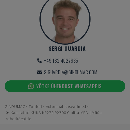
SERGI GUARDIA
+49 162 4027635
S.GUARDIA@GINDUMAC.COM
VÕTKE ÜHENDUST WHATSAPPIS
GINDUMAC
Tooted
Automaatikaseadmed
➤ Kasutatud KUKA KR270 R2700 C ultra MED | Müüa
robotkäepide