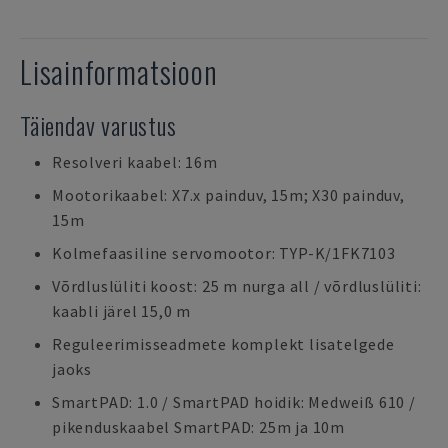
Lisainformatsioon
Täiendav varustus
Resolveri kaabel: 16m
Mootorikaabel: X7.x painduv, 15m; X30 painduv,
15m
Kolmefaasiline servomootor: TYP-K/1FK7103
Võrdluslüliti koost: 25 m nurga all / võrdluslüliti:
kaabli järel 15,0 m
Reguleerimisseadmete komplekt lisatelgede
jaoks
SmartPAD: 1.0 / SmartPAD hoidik: Medweiß 610 /
pikenduskaabel SmartPAD: 25m ja 10m