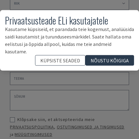
Privaatsusteade ELi kasutajatele
Kasutame küpsiseid, et parandada teie kogemust, analüüsida
saidi kasutamist ja turunduseesmärkidel. Saate hallata oma
eelistusi ja õppida allpool, kuidas me teie andmeid
kasutame.
KÜPSISTE SEADED
NÕUSTU KÕIGIGA
Klõpsake siin, et aktsepteerida meie
PRIVAATSUSPOLIITIKA
,
OSTUTINGIMUSED JA TINGIMUSED
ja
MÜÜGITINGIMUSED