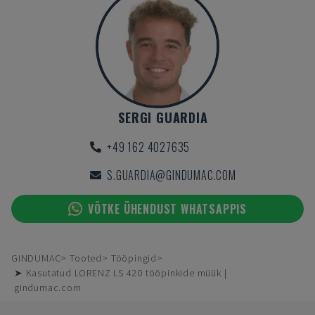
SERGI GUARDIA
+49 162 4027635
S.GUARDIA@GINDUMAC.COM
VÕTKE ÜHENDUST WHATSAPPIS
GINDUMAC
Tooted
Tööpingid
➤ Kasutatud LORENZ LS 420 tööpinkide müük |
gindumac.com