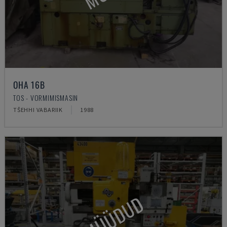
OHA 16B
TOS - VORMIMISMASIN
TŠEHHI VABARIIK
1988
MÜÜDUD