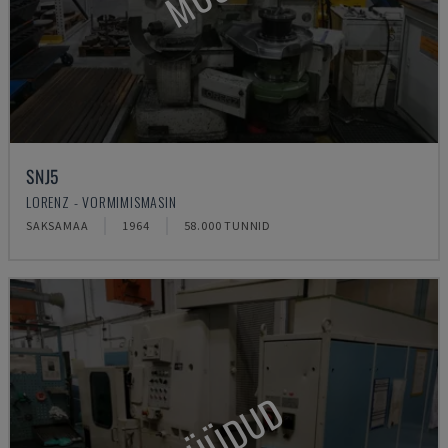
SNJ5
LORENZ - VORMIMISMASIN
SAKSAMAA
1964
58.000 TUNNID
MÜÜDUD