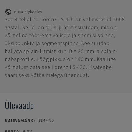
Kuva algkeeles
See 4-teljeline Lorenz LS 420 on valmistatud 2008.
aastal. Sellel on NUM-juhtimissüsteem, mis on
võimeline töötlema väliseid ja sisemisi spinne,
üksikpunkte ja segmentspinne. See suudab
hallata splain-liitmist kuni B = 25 mm ja splain-
nabaprofiile. Löögipikkus on 140 mm. Kaaluge
võimalust osta see Lorenz LS 420. Lisateabe
saamiseks võtke meiega ühendust.
Ülevaade
KAUBAMÄRK
:
LORENZ
AASTA
:
2008