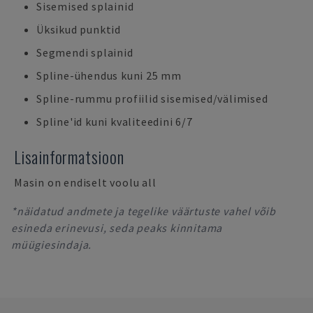
Sisemised splainid
Üksikud punktid
Segmendi splainid
Spline-ühendus kuni 25 mm
Spline-rummu profiilid sisemised/välimised
Spline'id kuni kvaliteedini 6/7
Lisainformatsioon
Masin on endiselt voolu all
*näidatud andmete ja tegelike väärtuste vahel võib
esineda erinevusi, seda peaks kinnitama
müügiesindaja.