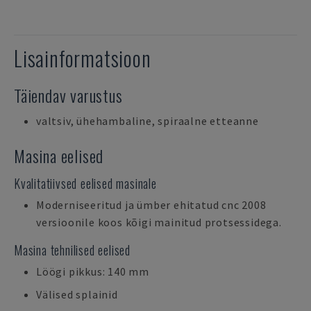
Lisainformatsioon
Täiendav varustus
valtsiv, ühehambaline, spiraalne etteanne
Masina eelised
Kvalitatiivsed eelised masinale
Moderniseeritud ja ümber ehitatud cnc 2008
versioonile koos kõigi mainitud protsessidega.
Masina tehnilised eelised
Löögi pikkus: 140 mm
Välised splainid