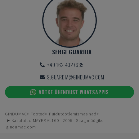
SERGI GUARDIA
+49 162 4027635
S.GUARDIA@GINDUMAC.COM
VÕTKE ÜHENDUST WHATSAPPIS
GINDUMAC
Tooted
Puidutöötlemismasinad
➤ Kasutatud MAYER AL160 - 2006 - Saag müügiks |
gindumac.com