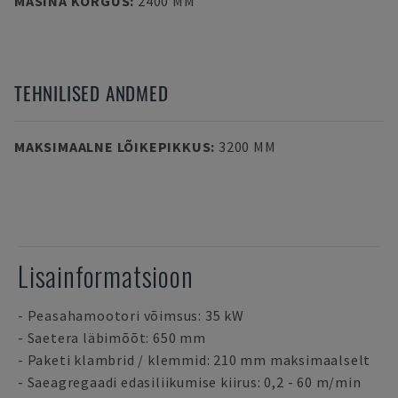
MASINA KÕRGUS
:
2400 MM
TEHNILISED ANDMED
MAKSIMAALNE LÕIKEPIKKUS
:
3200 MM
Lisainformatsioon
- Peasahamootori võimsus: 35 kW
- Saetera läbimõõt: 650 mm
- Paketi klambrid / klemmid: 210 mm maksimaalselt
- Saeagregaadi edasiliikumise kiirus: 0,2 - 60 m/min