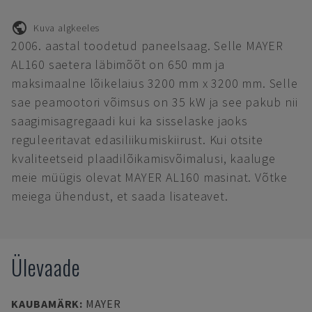
Kuva algkeeles
2006. aastal toodetud paneelsaag. Selle MAYER
AL160 saetera läbimõõt on 650 mm ja
maksimaalne lõikelaius 3200 mm x 3200 mm. Selle
sae peamootori võimsus on 35 kW ja see pakub nii
saagimisagregaadi kui ka sisselaske jaoks
reguleeritavat edasiliikumiskiirust. Kui otsite
kvaliteetseid plaadilõikamisvõimalusi, kaaluge
meie müügis olevat MAYER AL160 masinat. Võtke
meiega ühendust, et saada lisateavet.
Ülevaade
KAUBAMÄRK
:
MAYER