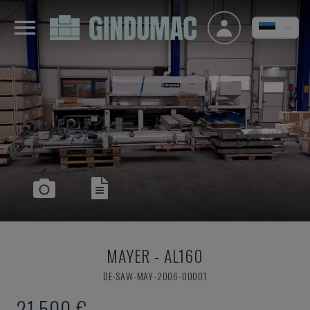
MAYER
-
AL160
DE-SAW-MAY-2006-00001
21.500 €