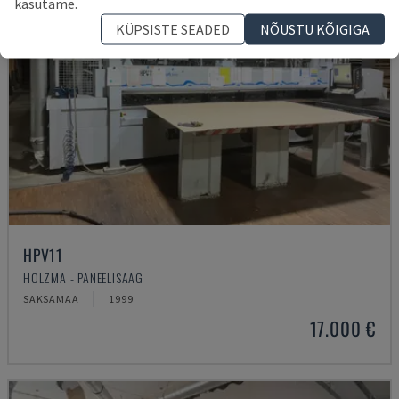
kasutame.
KÜPSISTE SEADED
NÕUSTU KÕIGIGA
HPV11
HOLZMA - PANEELISAAG
SAKSAMAA
1999
17.000 €