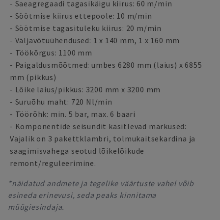
- Saeagregaadi tagasikäigu kiirus: 60 m/min
- Söötmise kiirus ettepoole: 10 m/min
- Söötmise tagasituleku kiirus: 20 m/min
- Väljavõtuühendused: 1 x 140 mm, 1 x 160 mm
- Töökõrgus: 1100 mm
- Paigaldusmõõtmed: umbes 6280 mm (laius) x 6855
mm (pikkus)
- Lõike laius/pikkus: 3200 mm x 3200 mm
- Suruõhu maht: 720 Nl/min
- Töörõhk: min. 5 bar, max. 6 baari
- Komponentide seisundit käsitlevad märkused:
Vajalik on 3 pakettklambri, tolmukaitsekardina ja
saagimisvahega seotud lõikelõikude
remont/reguleerimine.
*näidatud andmete ja tegelike väärtuste vahel võib
esineda erinevusi, seda peaks kinnitama
müügiesindaja.