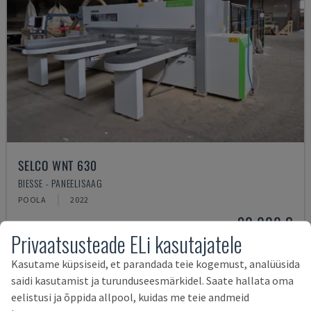
SELCO WNT 630
BIESSE - PANEELISAAG
POOLA
2022
90.000 €
Privaatsusteade ELi kasutajatele
Kasutame küpsiseid, et parandada teie kogemust, analüüsida
saidi kasutamist ja turunduseesmärkidel. Saate hallata oma
eelistusi ja õppida allpool, kuidas me teie andmeid