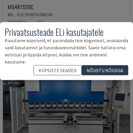
MG4R1520C
MG - RULLPAINUTUSMASIN
SAKSAMAA
2021
Privaatsusteade ELi kasutajatele
64.000 €
Kasutame küpsiseid, et parandada teie kogemust, analüüsida
saidi kasutamist ja turunduseesmärkidel. Saate hallata oma
eelistusi ja õppida allpool, kuidas me teie andmeid
kasutame.
KÜPSISTE SEADED
NÕUSTU KÕIGIGA