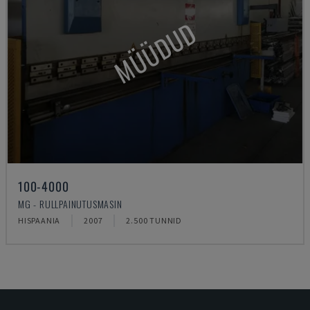
MÜÜDUD
100-4000
MG - RULLPAINUTUSMASIN
HISPAANIA
2007
2.500 TUNNID