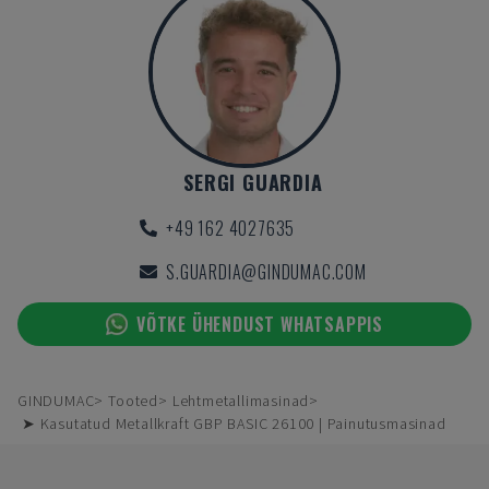
SERGI GUARDIA
+49 162 4027635
S.GUARDIA@GINDUMAC.COM
VÕTKE ÜHENDUST WHATSAPPIS
GINDUMAC
Tooted
Lehtmetallimasinad
➤ Kasutatud Metallkraft GBP BASIC 26100 | Painutusmasinad