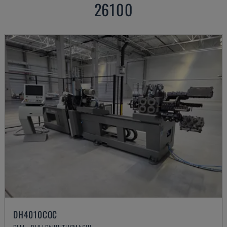
26100
DH4010COC