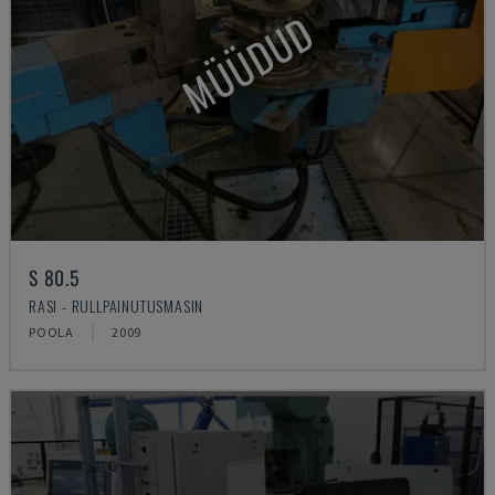
MÜÜDUD
S 80.5
RASI - RULLPAINUTUSMASIN
POOLA
2009