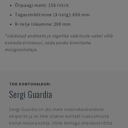
Õlipaagi maht: 150 liitrit
Tagasimõõtmine (X-telg): 650 mm
R-telje liikumine: 200 mm
*näidatud andmete ja tegelike väärtuste vahel võib
esineda erinevusi, seda peaks kinnitama
müügiesindaja.
TEIE KONTOHALDUR:
Sergi Guardia
Sergi Guardia
on üks meie masinakaubanduse
eksperte ja on teie otsene kontakt lisaküsimuste
korral masina kohta. Võite temaga ühendust võtta.