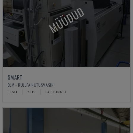
MÜÜDUD
SMART
BLM - RULLPAINUTUSMASIN
EESTI
2015
948 TUNNID