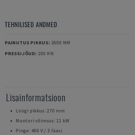
TEHNILISED ANDMED
PAINUTUS PIKKUS
:
2600 MM
PRESSIJÕUD
:
100 KN
Lisainformatsioon
Löögi pikkus: 270 mm
Mootori võimsus: 11 kW
Pinge: 400 V / 3 faasi