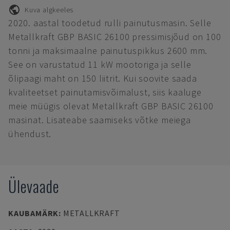
Kuva algkeeles
2020. aastal toodetud rulli painutusmasin. Selle
Metallkraft GBP BASIC 26100 pressimisjõud on 100
tonni ja maksimaalne painutuspikkus 2600 mm.
See on varustatud 11 kW mootoriga ja selle
õlipaagi maht on 150 liitrit. Kui soovite saada
kvaliteetset painutamisvõimalust, siis kaaluge
meie müügis olevat Metallkraft GBP BASIC 26100
masinat. Lisateabe saamiseks võtke meiega
ühendust.
Ülevaade
KAUBAMÄRK
:
METALLKRAFT