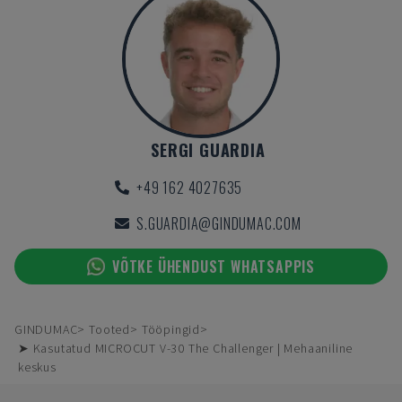
SERGI GUARDIA
+49 162 4027635
S.GUARDIA@GINDUMAC.COM
VÕTKE ÜHENDUST WHATSAPPIS
GINDUMAC
Tooted
Tööpingid
➤ Kasutatud MICROCUT V-30 The Challenger | Mehaaniline
keskus