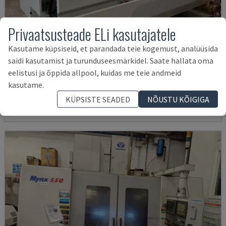
Privaatsusteade ELi kasutajatele
Kasutame küpsiseid, et parandada teie kogemust, analüüsida
U5-1530
saidi kasutamist ja turunduseesmärkidel. Saate hallata oma
eelistusi ja õppida allpool, kuidas me teie andmeid
SPINNER - VERTIKAALNE TÖÖTLEMISKESKUS
kasutame.
SAKSAMAA
2021
6.000 TUNNID
145.000 €
KÜPSISTE SEADED
NÕUSTU KÕIGIGA