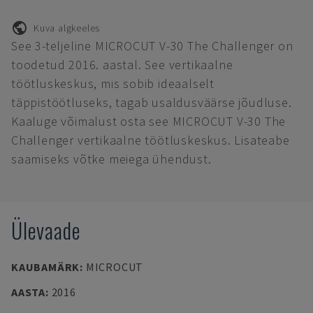
Kuva algkeeles
See 3-teljeline MICROCUT V-30 The Challenger on
toodetud 2016. aastal. See vertikaalne
töötluskeskus, mis sobib ideaalselt
täppistöötluseks, tagab usaldusväärse jõudluse.
Kaaluge võimalust osta see MICROCUT V-30 The
Challenger vertikaalne töötluskeskus. Lisateabe
saamiseks võtke meiega ühendust.
Ülevaade
KAUBAMÄRK
:
MICROCUT
AASTA
:
2016