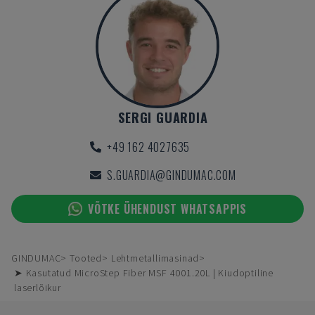
SERGI GUARDIA
+49 162 4027635
S.GUARDIA@GINDUMAC.COM
VÕTKE ÜHENDUST WHATSAPPIS
GINDUMAC
Tooted
Lehtmetallimasinad
➤ Kasutatud MicroStep Fiber MSF 4001.20L | Kiudoptiline
laserlõikur