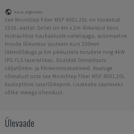
Kuva algkeeles
See MicroStep Fiber MSF 4001.20L on toodetud
2016. aastal. Sellel on 4m x 2m lõikelaud koos
hüdraulilise kaubaaluste vahetajaga, automaatne
torude lõikamise süsteem kuni 200mm
läbimõõduga ja 6m pikkustele torudele ning 4kW
IPG YLS laserallikas. Sisaldab Donaldsoni
väljatõmbe- ja filtreerimisseadmeid. Kaaluge
võimalust osta see MicroStep Fiber MSF 4001.20L
kiudoptiline laserlõikepink. Lisateabe saamiseks
võtke meiega ühendust.
Ülevaade