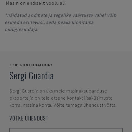
Masin on endiselt voolu all
*näidatud andmete ja tegelike väärtuste vahel võib
esineda erinevusi, seda peaks kinnitama
müügiesindaja.
TEIE KONTOHALDUR:
Sergi Guardia
Sergi Guardia
on üks meie masinakaubanduse
eksperte ja on teie otsene kontakt lisaküsimuste
korral masina kohta. Võite temaga ühendust võtta.
VÕTKE ÜHENDUST