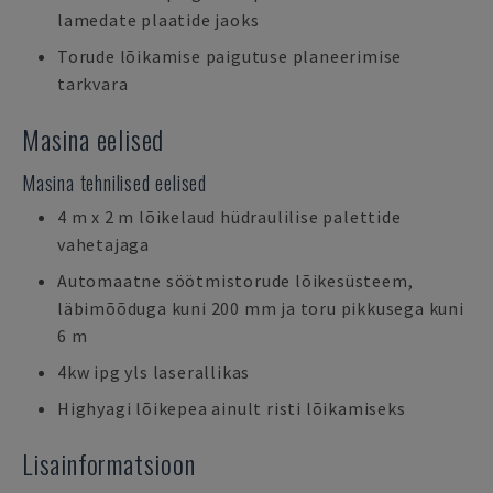
lamedate plaatide jaoks
Torude lõikamise paigutuse planeerimise
tarkvara
Masina eelised
Masina tehnilised eelised
4 m x 2 m lõikelaud hüdraulilise palettide
vahetajaga
Automaatne söötmistorude lõikesüsteem,
läbimõõduga kuni 200 mm ja toru pikkusega kuni
6 m
4kw ipg yls laserallikas
Highyagi lõikepea ainult risti lõikamiseks
Lisainformatsioon