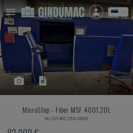
MicroStep
-
Fiber MSF 4001.20L
HU-CUT-MIC-2016-00001
82.000 €