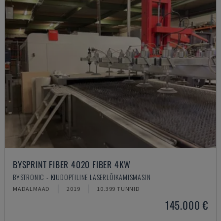
BYSPRINT FIBER 4020 FIBER 4KW
BYSTRONIC - KIUDOPTILINE LASERLÕIKAMISMASIN
MADALMAAD
2019
10.399 TUNNID
145.000 €