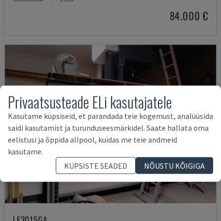
84.000 €
Privaatsusteade ELi kasutajatele
Kasutame küpsiseid, et parandada teie kogemust, analüüsida
saidi kasutamist ja turunduseesmärkidel. Saate hallata oma
eelistusi ja õppida allpool, kuidas me teie andmeid
kasutame.
KÜPSISTE SEADED
NÕUSTU KÕIGIGA
LF3015GA