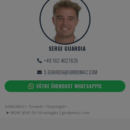
SERGI GUARDIA
+49 162 4027635
S.GUARDIA@GINDUMAC.COM
VÕTKE ÜHENDUST WHATSAPPIS
GINDUMAC
Tooted
Tööpingid
➤ MORI SEIKI SV-50 müügiks | gindumac.com