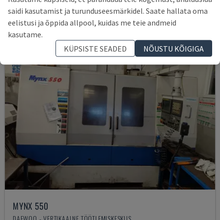
145.000 €
saidi kasutamist ja turunduseesmärkidel. Saate hallata oma
eelistusi ja õppida allpool, kuidas me teie andmeid
kasutame.
KÜPSISTE SEADED
NÕUSTU KÕIGIGA
MYNX 550
DAEWOO - VERTIKAALNE TÖÖTLEMISKESKUS