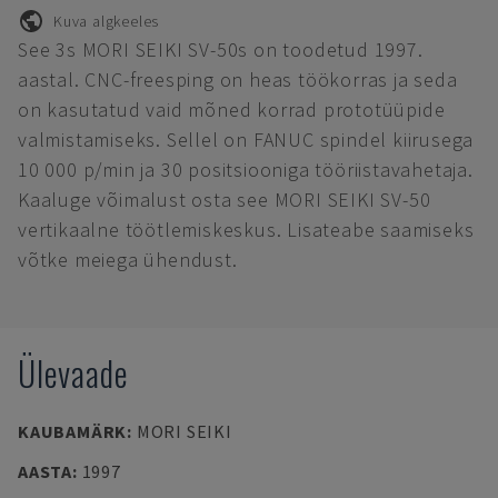
Kuva algkeeles
See 3s MORI SEIKI SV-50s on toodetud 1997.
aastal. CNC-freesping on heas töökorras ja seda
on kasutatud vaid mõned korrad prototüüpide
valmistamiseks. Sellel on FANUC spindel kiirusega
10 000 p/min ja 30 positsiooniga tööriistavahetaja.
Kaaluge võimalust osta see MORI SEIKI SV-50
vertikaalne töötlemiskeskus. Lisateabe saamiseks
võtke meiega ühendust.
Ülevaade
KAUBAMÄRK
:
MORI SEIKI
AASTA
:
1997