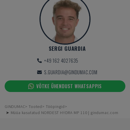
SERGI GUARDIA
+49 162 4027635
S.GUARDIA@GINDUMAC.COM
VÕTKE ÜHENDUST WHATSAPPIS
GINDUMAC
Tooted
Tööpingid
➤ Müüa kasutatud NORDEST HYDRA MP 110 | gindumac.com