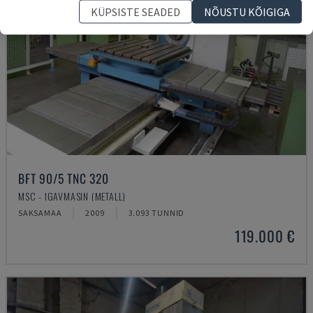
KÜPSISTE SEADED
NÕUSTU KÕIGIGA
BFT 90/5 TNC 320
MSC - IGAVMASIN (METALL)
SAKSAMAA
2009
3.093 TUNNID
119.000 €