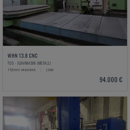
WHN 13.8 CNC
TOS - IGAVMASIN (METALL)
TŠEHHI VABARIIK
1980
94.000 €