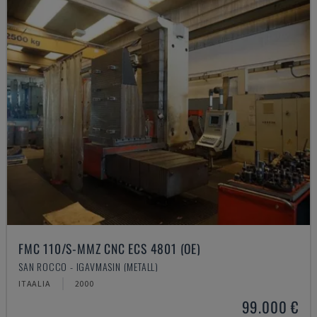
FMC 110/S-MMZ CNC ECS 4801 (OE)
SAN ROCCO - IGAVMASIN (METALL)
ITAALIA
2000
99.000 €