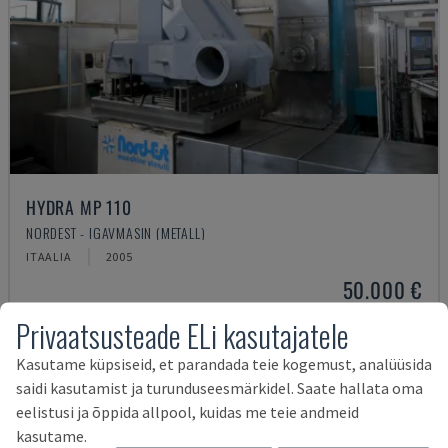
HYDRA MP 110
NORDEST - IGAVMASIN (METALL)
ITAALIA
2005
50.000 €
Privaatsusteade ELi kasutajatele
Kasutame küpsiseid, et parandada teie kogemust, analüüsida
saidi kasutamist ja turunduseesmärkidel. Saate hallata oma
eelistusi ja õppida allpool, kuidas me teie andmeid
kasutame.