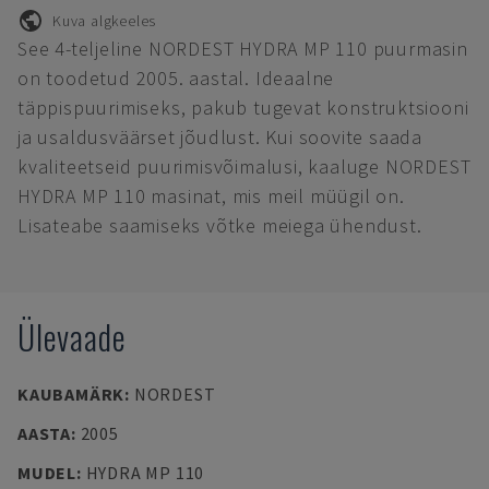
Kuva algkeeles
See 4-teljeline NORDEST HYDRA MP 110 puurmasin
on toodetud 2005. aastal. Ideaalne
täppispuurimiseks, pakub tugevat konstruktsiooni
ja usaldusväärset jõudlust. Kui soovite saada
kvaliteetseid puurimisvõimalusi, kaaluge NORDEST
HYDRA MP 110 masinat, mis meil müügil on.
Lisateabe saamiseks võtke meiega ühendust.
Ülevaade
KAUBAMÄRK
:
NORDEST
AASTA
:
2005
MUDEL
:
HYDRA MP 110