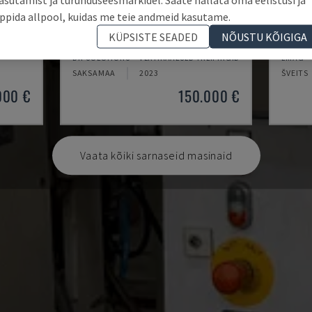
ppida allpool, kuidas me teie andmeid kasutame.
KÜPSISTE SEADED
NÕUSTU KÕIGIGA
PUMA V8300MR
VTC 2
DN SOLUTIONS - VERTIKAALSED TREIPINGID
EMAG -
SAKSAMAA
2023
ŠVEITS
000 €
150.000 €
Vaata kõiki sarnaseid masinaid