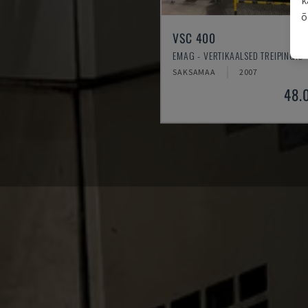
õ
VSC 400
EMAG - VERTIKAALSED TREIPINGID
SAKSAMAA
2007
48.