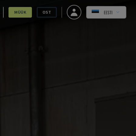
EESTI
MÜÜK
OST