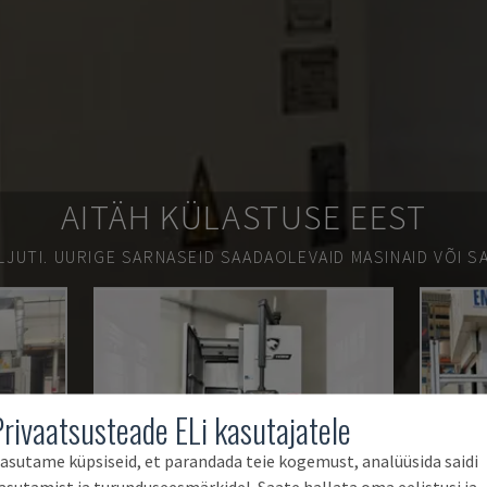
AITÄH KÜLASTUSE EEST
LJUTI.
UURIGE SARNASEID SAADAOLEVAID MASINAID VÕI SA
Privaatsusteade ELi kasutajatele
asutame küpsiseid, et parandada teie kogemust, analüüsida saidi
asutamist ja turunduseesmärkidel. Saate hallata oma eelistusi ja