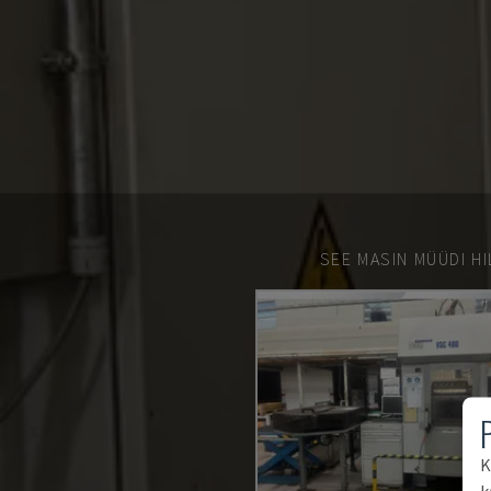
SEE MASIN MÜÜDI HI
K
k