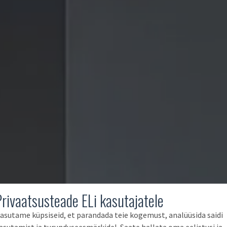
Privaatsusteade ELi kasutajatele
asutame küpsiseid, et parandada teie kogemust, analüüsida saidi
asutamist ja turunduseesmärkidel. Saate hallata oma eelistusi ja