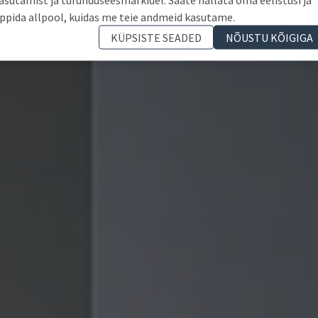
ppida allpool, kuidas me teie andmeid kasutame.
KÜPSISTE SEADED
NÕUSTU KÕIGIGA