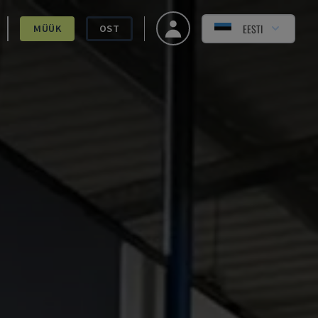
EESTI
MÜÜK
OST