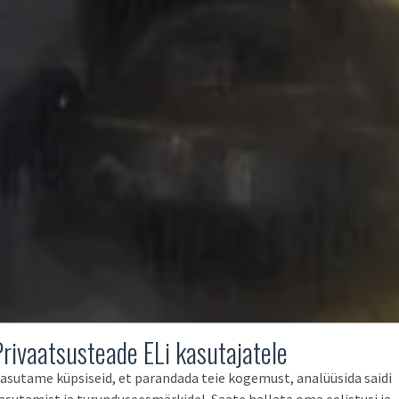
Privaatsusteade ELi kasutajatele
asutame küpsiseid, et parandada teie kogemust, analüüsida saidi
asutamist ja turunduseesmärkidel. Saate hallata oma eelistusi ja