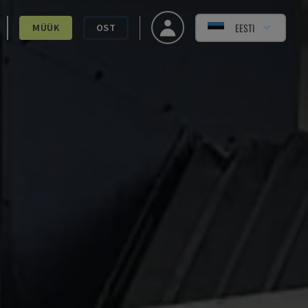
EESTI
MÜÜK
OST