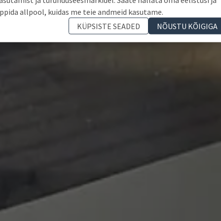
ppida allpool, kuidas me teie andmeid kasutame.
KÜPSISTE SEADED
NÕUSTU KÕIGIGA