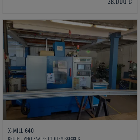
38.000 €
X-MILL 640
KNUTH - VERTIKAALNE TÖÖTLEMISKESKUS