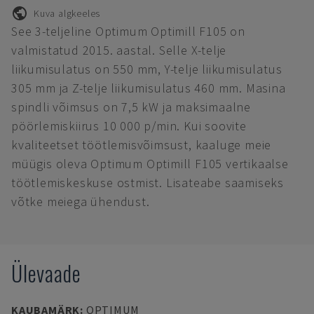
Kuva algkeeles
See 3-teljeline Optimum Optimill F105 on
valmistatud 2015. aastal. Selle X-telje
liikumisulatus on 550 mm, Y-telje liikumisulatus
305 mm ja Z-telje liikumisulatus 460 mm. Masina
spindli võimsus on 7,5 kW ja maksimaalne
pöörlemiskiirus 10 000 p/min. Kui soovite
kvaliteetset töötlemisvõimsust, kaaluge meie
müügis oleva Optimum Optimill F105 vertikaalse
töötlemiskeskuse ostmist. Lisateabe saamiseks
võtke meiega ühendust.
Ülevaade
KAUBAMÄRK
:
OPTIMUM