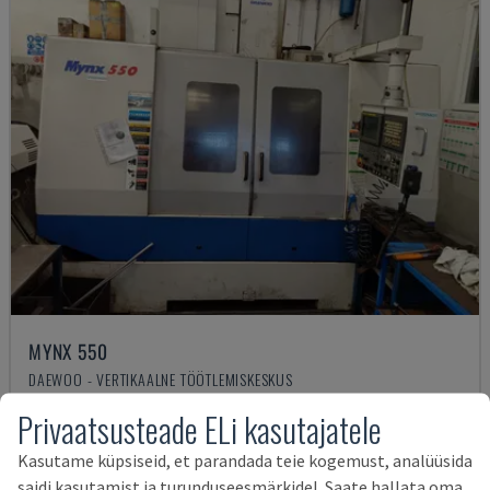
MYNX 550
DAEWOO - VERTIKAALNE TÖÖTLEMISKESKUS
ITAALIA
2003
Privaatsusteade ELi kasutajatele
21.000 €
Kasutame küpsiseid, et parandada teie kogemust, analüüsida
saidi kasutamist ja turunduseesmärkidel. Saate hallata oma