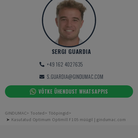
SERGI GUARDIA
+49 162 4027635
S.GUARDIA@GINDUMAC.COM
VÕTKE ÜHENDUST WHATSAPPIS
GINDUMAC
Tooted
Tööpingid
➤ Kasutatud Optimum Optimill F105 müügil | gindumac.com