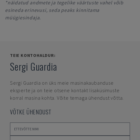
*näidatud andmete ja tegelike väärtuste vahel võib
esineda erinevusi, seda peaks kinnitama
müügiesindaja.
TEIE KONTOHALDUR:
Sergi Guardia
Sergi Guardia
on üks meie masinakaubanduse
eksperte ja on teie otsene kontakt lisaküsimuste
korral masina kohta. Võite temaga ühendust võtta.
VÕTKE ÜHENDUST