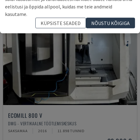
eelistusi ja õppida allpool, kuidas me teie andmeid
kasutame.
KÜPSISTE SEADED
NÕUSTU KÕIGIGA
ECOMILL 800 V
DMG - VERTIKAALNE TÖÖTLEMISKESKUS
SAKSAMAA
2016
11.898 TUNNID