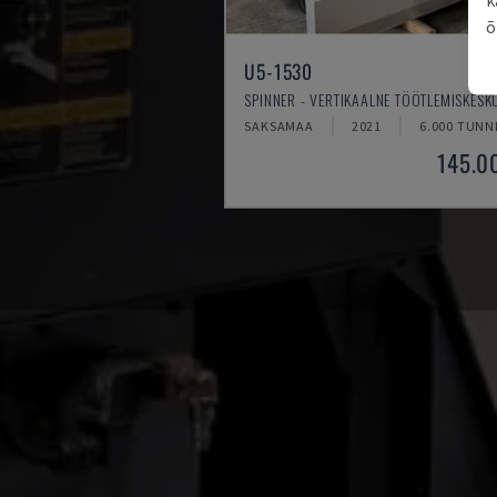
õ
U5-1530
SPINNER - VERTIKAALNE TÖÖTLEMISKESK
SAKSAMAA
2021
6.000 TUNN
145.0