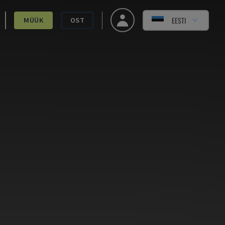
EESTI
MÜÜK
OST