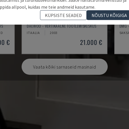
ppida allpool, kuidas me teie andmeid kasutame.
KÜPSISTE SEADED
NÕUSTU KÕIGIGA
MYNX 550
ECO
US
DAEWOO - VERTIKAALNE TÖÖTLEMISKESKUS
DMG -
ID
ITAALIA
2003
SAKS
00 €
21.000 €
Vaata kõiki sarnaseid masinaid