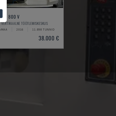
MILL 800 V
 VERTIKAALNE TÖÖTLEMISKESKUS
AMAA
2016
11.898 TUNNID
38.000 €