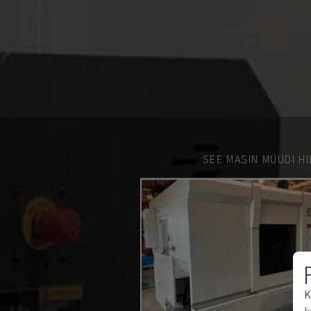
SEE MASIN MÜÜDI HI
K
k