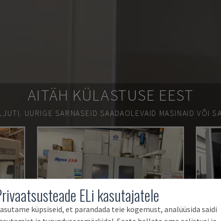
AITÄH KÜLASTUSE EEST
LJUTI.
UURIGE SARNASEID SAADAOLEVAID MASINAID VÕI SA
Privaatsusteade ELi kasutajatele
asutame küpsiseid, et parandada teie kogemust, analüüsida saidi
asutamist ja turunduseesmärkidel. Saate hallata oma eelistusi ja