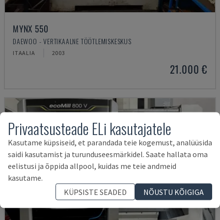
MYNX 550
DAEWOO - VERTIKAALNE TÖÖTLEMISKESKUS
ITAALIA
2003
21.000 €
Privaatsusteade ELi kasutajatele
Kasutame küpsiseid, et parandada teie kogemust, analüüsida
saidi kasutamist ja turunduseesmärkidel. Saate hallata oma
eelistusi ja õppida allpool, kuidas me teie andmeid
kasutame.
KÜPSISTE SEADED
NÕUSTU KÕIGIGA