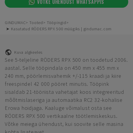
VÕTKE ÜHENDUST WHATSAPPIS
GINDUMAC
Tooted
Tööpingid
➤ Kasutatud RÖDERS RPX 500 müügiks | gindumac.com
Kuva algkeeles
See 5-teljeline RÖDERS RPX 500 on toodetud 2006.
aastal. Selle tööpindala on 450 mm x 455 mm x
240 mm, pöörlemisvahemik +/-115 kraadi ja kiire
freespindel 42 000 pööret minutis. Tööpink
sisaldab 21-tööriista vahetajat koos integreeritud
mõõtmislaseriga ja automaatika RC2 32-kohalise
Erowa hoidjaga. Kaaluge võimalust osta see
RÖDERS RPX 500 vertikaalne töötlemiskeskus.
Võtke meiega ühendust, kui soovite selle masina
kohta lisateavet.