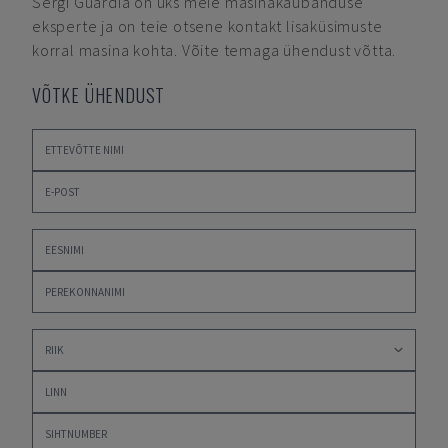
Sergi Guardia
on üks meie masinakaubanduse
eksperte ja on teie otsene kontakt lisaküsimuste
korral masina kohta. Võite temaga ühendust võtta.
VÕTKE ÜHENDUST