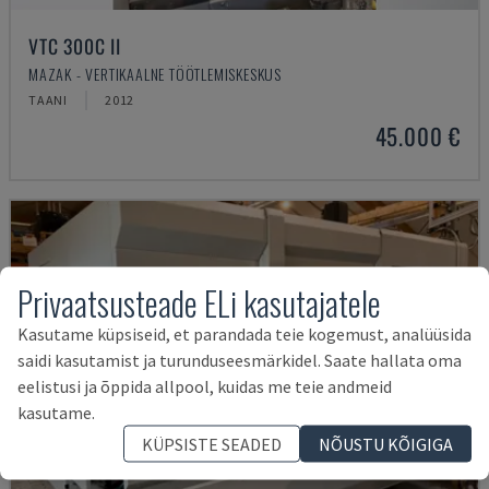
VTC 300C II
MAZAK - VERTIKAALNE TÖÖTLEMISKESKUS
TAANI
2012
45.000 €
Privaatsusteade ELi kasutajatele
Kasutame küpsiseid, et parandada teie kogemust, analüüsida
saidi kasutamist ja turunduseesmärkidel. Saate hallata oma
eelistusi ja õppida allpool, kuidas me teie andmeid
kasutame.
KÜPSISTE SEADED
NÕUSTU KÕIGIGA