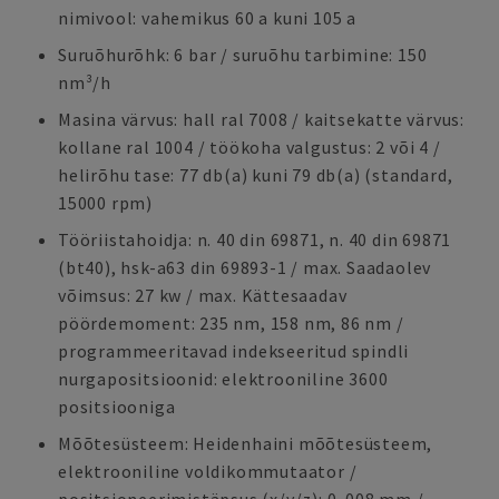
nimivool: vahemikus 60 a kuni 105 a
Suruõhurõhk: 6 bar / suruõhu tarbimine: 150
nm³/h
Masina värvus: hall ral 7008 / kaitsekatte värvus:
kollane ral 1004 / töökoha valgustus: 2 või 4 /
helirõhu tase: 77 db(a) kuni 79 db(a) (standard,
15000 rpm)
Tööriistahoidja: n. 40 din 69871, n. 40 din 69871
(bt40), hsk-a63 din 69893-1 / max. Saadaolev
võimsus: 27 kw / max. Kättesaadav
pöördemoment: 235 nm, 158 nm, 86 nm /
programmeeritavad indekseeritud spindli
nurgapositsioonid: elektrooniline 3600
positsiooniga
Mõõtesüsteem: Heidenhaini mõõtesüsteem,
elektrooniline voldikommutaator /