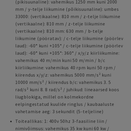
(pikisuunaline): vahemikus 1250 mm kuni 2000
mm / y-telje liikumine (põikisuunaline): umbes
33000: (vertikaalne): 810 mm / z-telje liikumine
(vertikaalne): 810 mm / z-telje liikumine
(vertikaalne): 810 mm: 630 mm / b-telje
liikumine (pööratav): / c-telje liikumine (pöörlev
laud): -60° kuni +105° / c-telje liikumine (pöörlev
laud): -60° kuni +105°: 360° / x/y/z kiirliikumine:
vahemikus 40 m/min kuni 50 m/min / b/c
kiirliikumine: vahemikus 40 rpm kuni 50 rpm /
kiirendus x/y/z: vahemikus 5000 mm/s² kuni
10000 mm/s² / kiirendus b/c: vahemikus 3. 5
rad/s² kuni 8. 8 rad/s² / juhikud: lineaarsed koos
liugblokiga, millel on kolmekordne
eelpingestatud kuulide ringlus / kaubaaluste
vahetamise aeg: 3 sekundit (5-teljeline)
Toiteallikas: 1: 400v 50hz 3-faasiline liin /
nimivõimsus: vahemikus 35 kw kuni 60 kw /