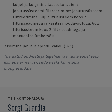
küljel ja külgmine laastukonveier /
jahutussüsteemi filtreerimine: jahutussüsteemi
filtreerimine: 60μ filtrisüsteem koos 2
filtrisseadmega ja käsitsi möödavooluga: 60μ
filtrisüsteem koos 2 filtriseadmega ja
manuaalne ümbersõit
sisemine jahutus spindli kaudu (IKZ)
*näidatud andmete ja tegelike väärtuste vahel võib
esineda erinevusi, seda peaks kinnitama
müügiesindaja.
TEIE KONTOHALDUR:
Sergi Guardia