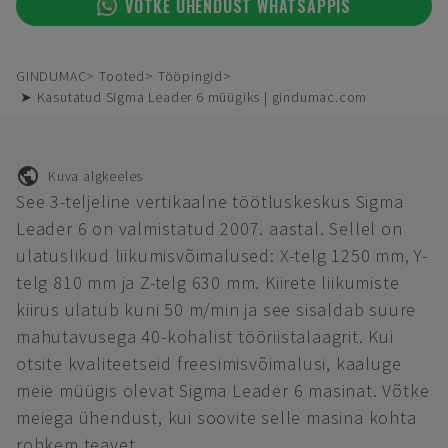
VÕTKE ÜHENDUST WHATSAPPIS
GINDUMAC
Tooted
Tööpingid
➤ Kasutatud Sigma Leader 6 müügiks | gindumac.com
Kuva algkeeles
See 3-teljeline vertikaalne töötluskeskus Sigma
Leader 6 on valmistatud 2007. aastal. Sellel on
ulatuslikud liikumisvõimalused: X-telg 1250 mm, Y-
telg 810 mm ja Z-telg 630 mm. Kiirete liikumiste
kiirus ulatub kuni 50 m/min ja see sisaldab suure
mahutavusega 40-kohalist tööriistalaagrit. Kui
otsite kvaliteetseid freesimisvõimalusi, kaaluge
meie müügis olevat Sigma Leader 6 masinat. Võtke
meiega ühendust, kui soovite selle masina kohta
rohkem teavet.