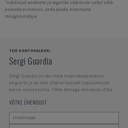
*näidatud andmete ja tegelike väärtuste vahel võib
esineda erinevusi, seda peaks kinnitama
müügiesindaja.
TEIE KONTOHALDUR:
Sergi Guardia
Sergi Guardia
on üks meie masinakaubanduse
eksperte ja on teie otsene kontakt lisaküsimuste
korral masina kohta. Võite temaga ühendust võtta.
VÕTKE ÜHENDUST