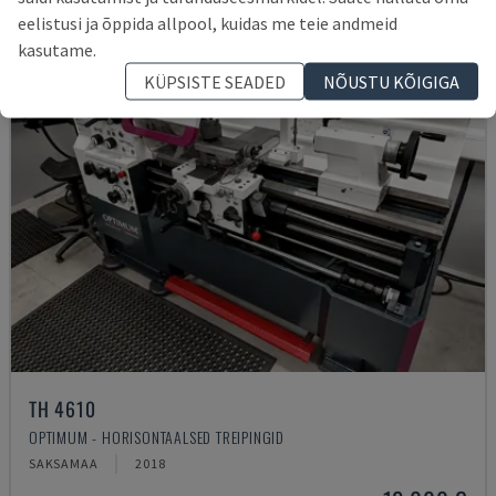
eelistusi ja õppida allpool, kuidas me teie andmeid
kasutame.
KÜPSISTE SEADED
NÕUSTU KÕIGIGA
TH 4610
OPTIMUM - HORISONTAALSED TREIPINGID
SAKSAMAA
2018