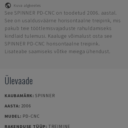
Kuva algkeeles
See SPINNER PD-CNC on toodetud 2006. aastal.
See on usaldusväärne horisontaalne treipink, mis
pakub teie töötlemisvajaduste rahuldamiseks
kindlaid tulemusi. Kaaluge võimalust osta see
SPINNER PD-CNC horisontaalne treipink.
Lisateabe saamiseks võtke meiega ühendust.
Ülevaade
KAUBAMÄRK
:
SPINNER
AASTA
:
2006
MUDEL
:
PD-CNC
RAKENDUSE TÜÜP
:
TREIMINE