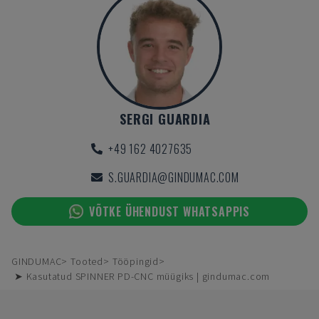
SERGI GUARDIA
+49 162 4027635
S.GUARDIA@GINDUMAC.COM
VÕTKE ÜHENDUST WHATSAPPIS
GINDUMAC
Tooted
Tööpingid
➤ Kasutatud SPINNER PD-CNC müügiks | gindumac.com