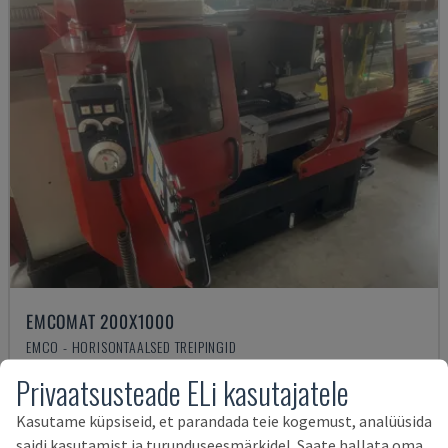
EMCOMAT 200X1000
EMCO - HORISONTAALSED TREIPINGID
SAKSAMAA
2001
Privaatsusteade ELi kasutajatele
14.000 €
Kasutame küpsiseid, et parandada teie kogemust, analüüsida
saidi kasutamist ja turunduseesmärkidel. Saate hallata oma