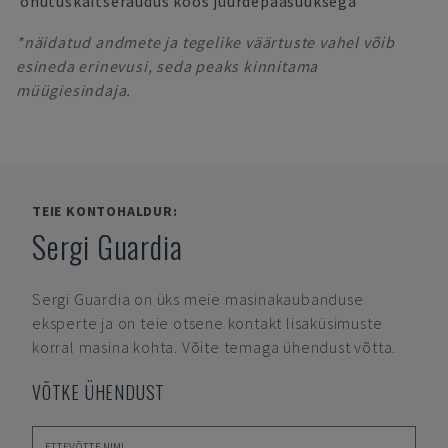
ohutuskaitseraudus koos juurdepääsuuksega
*näidatud andmete ja tegelike väärtuste vahel võib
esineda erinevusi, seda peaks kinnitama
müügiesindaja.
TEIE KONTOHALDUR:
Sergi Guardia
Sergi Guardia
on üks meie masinakaubanduse
eksperte ja on teie otsene kontakt lisaküsimuste
korral masina kohta. Võite temaga ühendust võtta.
VÕTKE ÜHENDUST