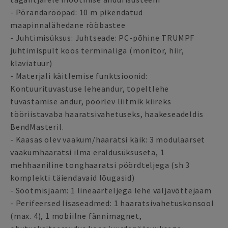
- Põrandarööpad: 10 m pikendatud
maapinnalähedane rööbastee
- Juhtimisüksus: Juhtseade: PC-põhine TRUMPF
juhtimispult koos terminaliga (monitor, hiir,
klaviatuur)
- Materjali käitlemise funktsioonid:
Kontuurituvastuse leheandur, topeltlehe
tuvastamise andur, pöörlev liitmik kiireks
tööriistavaba haaratsivahetuseks, haakeseadeldis
BendMasteril.
- Kaasas olev vaakum/haaratsi käik: 3 modulaarset
vaakumhaaratsi ilma eraldusüksuseta, 1
mehhaaniline tonghaaratsi pöördteljega (sh 3
komplekti täiendavaid lõugasid)
- Söötmisjaam: 1 lineaarteljega lehe väljavõttejaam
- Perifeersed lisaseadmed: 1 haaratsivahetuskonsool
(max. 4), 1 mobiilne fännimagnet,