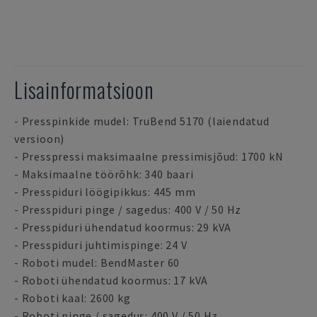
Lisainformatsioon
- Presspinkide mudel: TruBend 5170 (laiendatud
versioon)
- Presspressi maksimaalne pressimisjõud: 1700 kN
- Maksimaalne töörõhk: 340 baari
- Presspiduri löögipikkus: 445 mm
- Presspiduri pinge / sagedus: 400 V / 50 Hz
- Presspiduri ühendatud koormus: 29 kVA
- Presspiduri juhtimispinge: 24 V
- Roboti mudel: BendMaster 60
- Roboti ühendatud koormus: 17 kVA
- Roboti kaal: 2600 kg
- Roboti pinge / sagedus: 400 V / 50 Hz