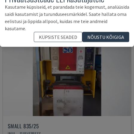
17.000 €
Kasutame küpsiseid, et parandada teie kogemust, analüüsida
saidi kasutamist ja turunduseesmärkidel. Saate hallata oma
eelistusi ja õppida allpool, kuidas me teie andmeid
kasutame.
KÜPSISTE SEADED
NÕUSTU KÕIGIGA
SMALL 835/25
IMAL - SURVEPRESS