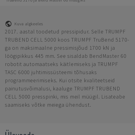
TruBend 5170 ja Bend Master 60 müügiks
Kuva algkeeles
2017. aastal toodetud pressipidur. Selle TRUMPF
TRUBEND CELL 5000 koos TRUMPF TruBend 5170-
ga on maksimaalne pressimisjõud 1700 kN ja
löögipikkus 445 mm. See sisaldab BendMaster 60
robotit automaatseks käitlemiseks ja TRUMPF
TASC 6000 juhtimissüsteemi tõhusaks
programmeerimiseks. Kui otsite kvaliteetseid
painutusvõimalusi, kaaluge TRUMPF TRUBEND
CELL 5000 presspinki, mis meil müügil. Lisateabe
saamiseks võtke meiega ühendust.