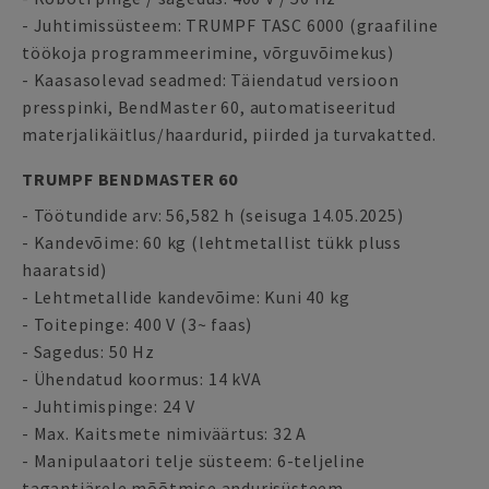
- Juhtimissüsteem: TRUMPF TASC 6000 (graafiline
töökoja programmeerimine, võrguvõimekus)
- Kaasasolevad seadmed: Täiendatud versioon
presspinki, BendMaster 60, automatiseeritud
materjalikäitlus/haardurid, piirded ja turvakatted.
TRUMPF BENDMASTER 60
- Töötundide arv: 56,582 h (seisuga 14.05.2025)
- Kandevõime: 60 kg (lehtmetallist tükk pluss
haaratsid)
- Lehtmetallide kandevõime: Kuni 40 kg
- Toitepinge: 400 V (3~ faas)
- Sagedus: 50 Hz
- Ühendatud koormus: 14 kVA
- Juhtimispinge: 24 V
- Max. Kaitsmete nimiväärtus: 32 A
- Manipulaatori telje süsteem: 6-teljeline
tagantjärele mõõtmise andurisüsteem