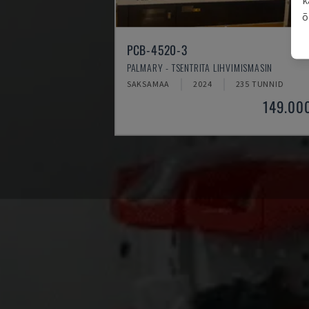
õ
PCB-4520-3
PALMARY - TSENTRITA LIHVIMISMASIN
SAKSAMAA
2024
235 TUNNID
149.00