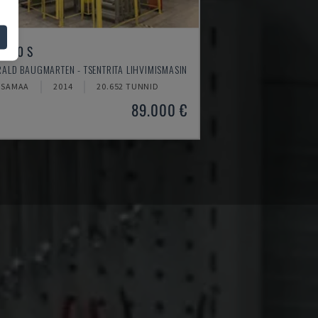
 400 S
ALD BAUGMARTEN - TSENTRITA LIHVIMISMASIN
KSAMAA
2014
20.652 TUNNID
89.000 €