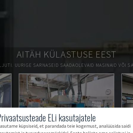
AITÄH KÜLASTUSE EEST
LJUTI.
UURIGE SARNASEID SAADAOLEVAID MASINAID VÕI SA
Privaatsusteade ELi kasutajatele
asutame küpsiseid, et parandada teie kogemust, analüüsida saidi
asutamist ja turunduseesmärkidel. Saate hallata oma eelistusi ja