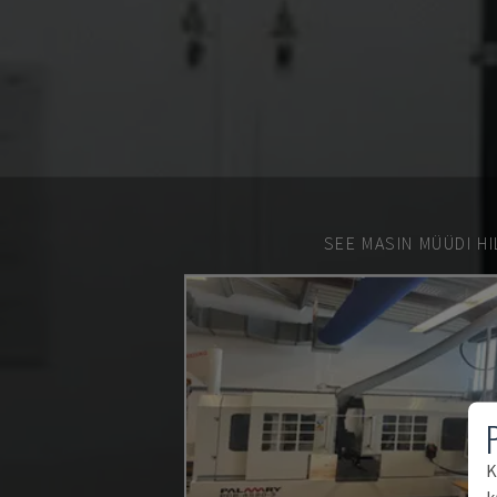
SEE MASIN MÜÜDI HI
K
k