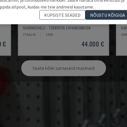
ppida allpool, kuidas me teie andmeid kasutame.
KÜPSISTE SEADED
NÕUSTU KÕIGIGA
M300SP610 CNC3A
TM
GHIRINGHELLI - TSENTRITA LIHVIMISMASIN
HAR
ITAALIA
1993
SA
0 €
44.000 €
Vaata kõiki sarnaseid masinaid