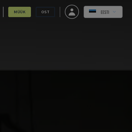
EESTI
MÜÜK
OST