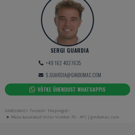
SERGI GUARDIA
+49 162 4027635
S.GUARDIA@GINDUMAC.COM
VÕTKE ÜHENDUST WHATSAPPIS
GINDUMAC
Tooted
Tööpingid
➤ Müüa kasutatud Victor Vcenter 70 - APC | gindumac.com