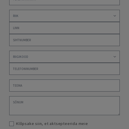
Klõpsake siin, et aktsepteerida meie