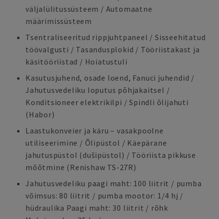
väljalülitussüsteem / Automaatne
määrimissüsteem
Tsentraliseeritud rippjuhtpaneel / Sisseehitatud
töövalgusti / Tasandusplokid / Tööriistakast ja
käsitööriistad / Hoiatustuli
Kasutusjuhend, osade loend, Fanuci juhendid /
Jahutusvedeliku loputus põhjakaitsel /
Konditsioneer elektrikilpi / Spindli õlijahuti
(Habor)
Laastukonveier ja käru – vasakpoolne
utiliseerimine / Õlipüstol / Käepärane
jahutuspüstol (dušipüstol) / Tööriista pikkuse
mõõtmine (Renishaw TS-27R)
Jahutusvedeliku paagi maht: 100 liitrit / pumba
võimsus: 80 liitrit / pumba mootor: 1/4 hj /
hüdraulika Paagi maht: 30 liitrit / rõhk