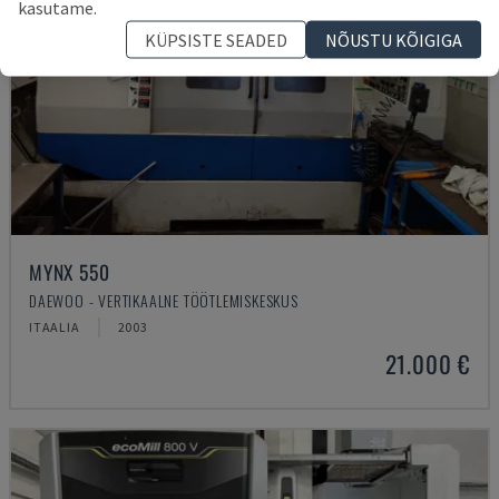
kasutame.
KÜPSISTE SEADED
NÕUSTU KÕIGIGA
MYNX 550
DAEWOO - VERTIKAALNE TÖÖTLEMISKESKUS
ITAALIA
2003
21.000 €