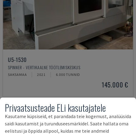
U5-1530
SPINNER - VERTIKAALNE TÖÖTLEMISKESKUS
SAKSAMAA
2021
6.000 TUNNID
145.000 €
Privaatsusteade ELi kasutajatele
Kasutame küpsiseid, et parandada teie kogemust, analüüsida
saidi kasutamist ja turunduseesmärkidel. Saate hallata oma
eelistusi ja õppida allpool, kuidas me teie andmeid