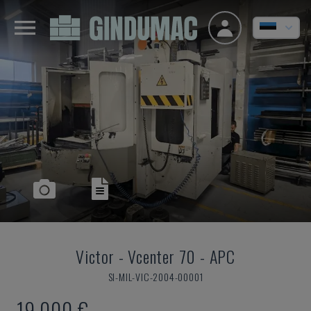
Victor
-
Vcenter 70 - APC
SI-MIL-VIC-2004-00001
19.000 €