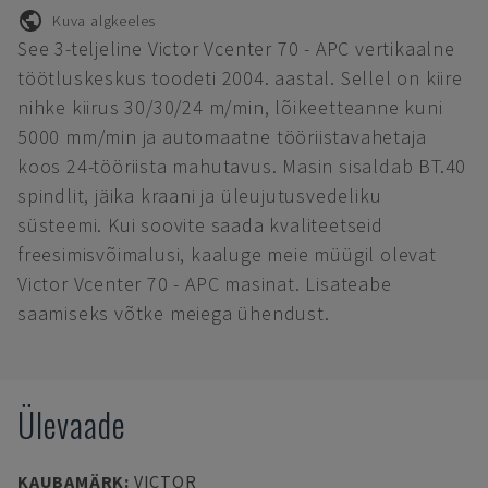
Kuva algkeeles
See 3-teljeline Victor Vcenter 70 - APC vertikaalne
töötluskeskus toodeti 2004. aastal. Sellel on kiire
nihke kiirus 30/30/24 m/min, lõikeetteanne kuni
5000 mm/min ja automaatne tööriistavahetaja
koos 24-tööriista mahutavus. Masin sisaldab BT.40
spindlit, jäika kraani ja üleujutusvedeliku
süsteemi. Kui soovite saada kvaliteetseid
freesimisvõimalusi, kaaluge meie müügil olevat
Victor Vcenter 70 - APC masinat. Lisateabe
saamiseks võtke meiega ühendust.
Ülevaade
KAUBAMÄRK
:
VICTOR