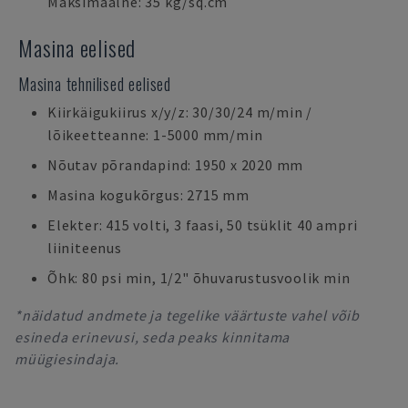
Maksimaalne: 35 kg/sq.cm
Masina eelised
Masina tehnilised eelised
Kiirkäigukiirus x/y/z: 30/30/24 m/min /
lõikeetteanne: 1-5000 mm/min
Nõutav põrandapind: 1950 x 2020 mm
Masina kogukõrgus: 2715 mm
Elekter: 415 volti, 3 faasi, 50 tsüklit 40 ampri
liiniteenus
Õhk: 80 psi min, 1/2" õhuvarustusvoolik min
*näidatud andmete ja tegelike väärtuste vahel võib
esineda erinevusi, seda peaks kinnitama
müügiesindaja.