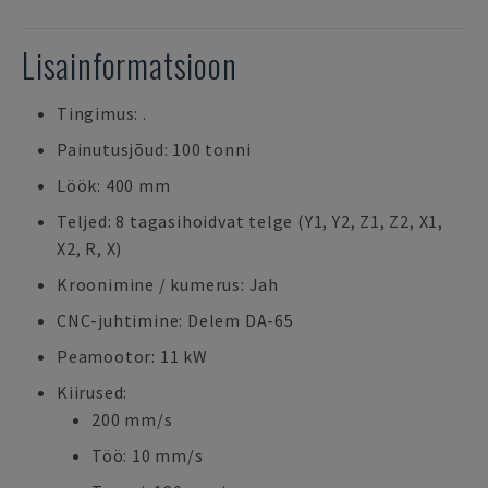
Lisainformatsioon
Tingimus: .
Painutusjõud: 100 tonni
Löök: 400 mm
Teljed: 8 tagasihoidvat telge (Y1, Y2, Z1, Z2, X1,
X2, R, X)
Kroonimine / kumerus: Jah
CNC-juhtimine: Delem DA-65
Peamootor: 11 kW
Kiirused:
200 mm/s
Töö: 10 mm/s