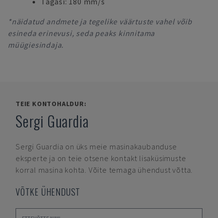
Tagasi: 180 mm/s
*näidatud andmete ja tegelike väärtuste vahel võib
esineda erinevusi, seda peaks kinnitama
müügiesindaja.
TEIE KONTOHALDUR:
Sergi Guardia
Sergi Guardia
on üks meie masinakaubanduse
eksperte ja on teie otsene kontakt lisaküsimuste
korral masina kohta. Võite temaga ühendust võtta.
VÕTKE ÜHENDUST