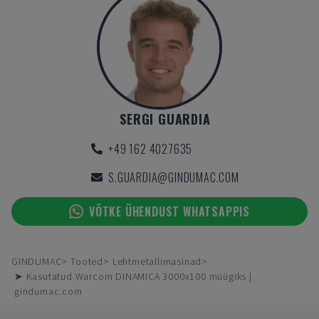
SERGI GUARDIA
+49 162 4027635
S.GUARDIA@GINDUMAC.COM
VÕTKE ÜHENDUST WHATSAPPIS
GINDUMAC
Tooted
Lehtmetallimasinad
➤ Kasutatud Warcom DINAMICA 3000x100 müügiks |
gindumac.com