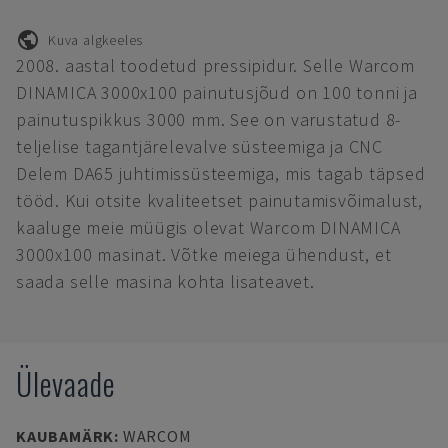
Kuva algkeeles
2008. aastal toodetud pressipidur. Selle Warcom
DINAMICA 3000x100 painutusjõud on 100 tonni ja
painutuspikkus 3000 mm. See on varustatud 8-
teljelise tagantjärelevalve süsteemiga ja CNC
Delem DA65 juhtimissüsteemiga, mis tagab täpsed
tööd. Kui otsite kvaliteetset painutamisvõimalust,
kaaluge meie müügis olevat Warcom DINAMICA
3000x100 masinat. Võtke meiega ühendust, et
saada selle masina kohta lisateavet.
Ülevaade
KAUBAMÄRK
:
WARCOM