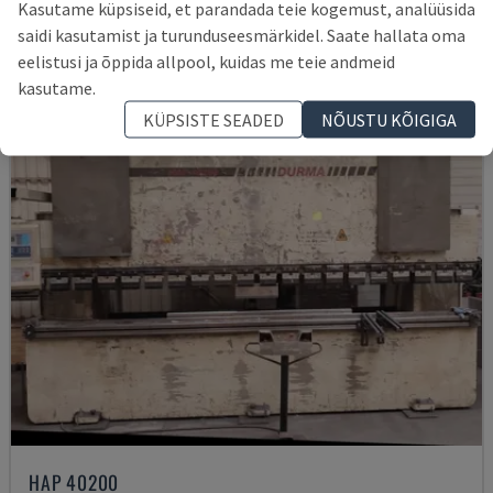
Kasutame küpsiseid, et parandada teie kogemust, analüüsida
14.000 €
saidi kasutamist ja turunduseesmärkidel. Saate hallata oma
eelistusi ja õppida allpool, kuidas me teie andmeid
kasutame.
KÜPSISTE SEADED
NÕUSTU KÕIGIGA
HAP 40200