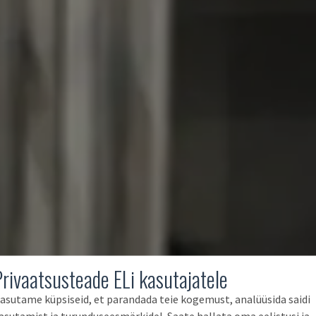
Privaatsusteade ELi kasutajatele
asutame küpsiseid, et parandada teie kogemust, analüüsida saidi
asutamist ja turunduseesmärkidel. Saate hallata oma eelistusi ja