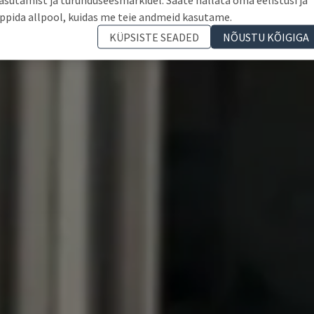
ppida allpool, kuidas me teie andmeid kasutame.
KÜPSISTE SEADED
NÕUSTU KÕIGIGA