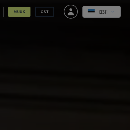
EESTI
MÜÜK
OST