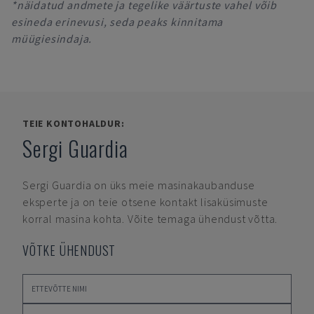
*näidatud andmete ja tegelike väärtuste vahel võib
esineda erinevusi, seda peaks kinnitama
müügiesindaja.
TEIE KONTOHALDUR:
Sergi Guardia
Sergi Guardia
on üks meie masinakaubanduse
eksperte ja on teie otsene kontakt lisaküsimuste
korral masina kohta. Võite temaga ühendust võtta.
VÕTKE ÜHENDUST