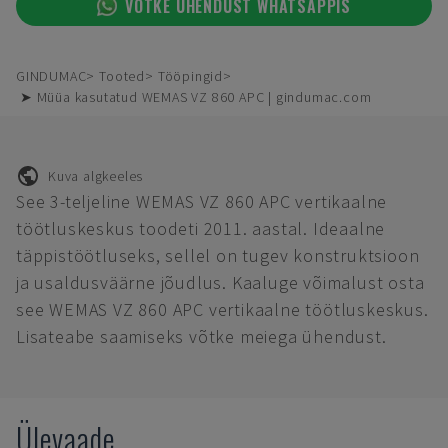
VÕTKE ÜHENDUST WHATSAPPIS
GINDUMAC
Tooted
Tööpingid
➤ Müüa kasutatud WEMAS VZ 860 APC | gindumac.com
Kuva algkeeles
See 3-teljeline WEMAS VZ 860 APC vertikaalne
töötluskeskus toodeti 2011. aastal. Ideaalne
täppistöötluseks, sellel on tugev konstruktsioon
ja usaldusväärne jõudlus. Kaaluge võimalust osta
see WEMAS VZ 860 APC vertikaalne töötluskeskus.
Lisateabe saamiseks võtke meiega ühendust.
Ülevaade