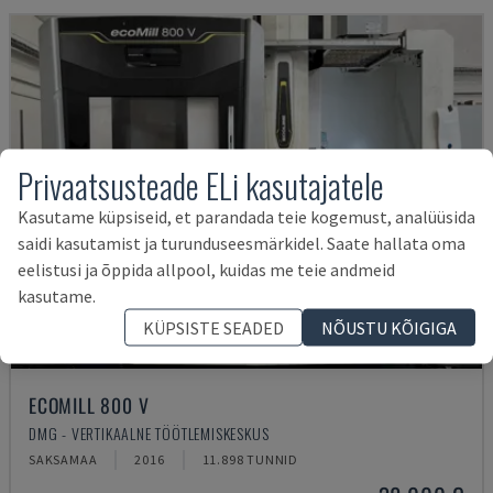
Privaatsusteade ELi kasutajatele
Kasutame küpsiseid, et parandada teie kogemust, analüüsida
saidi kasutamist ja turunduseesmärkidel. Saate hallata oma
eelistusi ja õppida allpool, kuidas me teie andmeid
kasutame.
KÜPSISTE SEADED
NÕUSTU KÕIGIGA
ECOMILL 800 V
DMG - VERTIKAALNE TÖÖTLEMISKESKUS
SAKSAMAA
2016
11.898 TUNNID