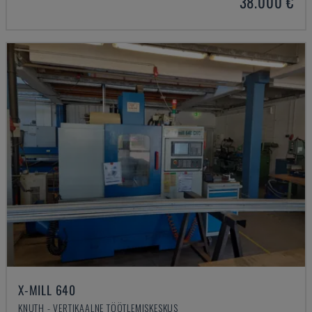
38.000 €
X-MILL 640
KNUTH - VERTIKAALNE TÖÖTLEMISKESKUS