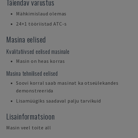
Täiendav varustus
Mähkimislaud olemas
24+1 tööriistad ATC-s
Masina eelised
Kvalitatiivsed eelised masinale
Masin on heas korras
Masina tehnilised eelised
Soovi korral saab masinat ka otseülekandes
demonstreerida
Lisamüügiks saadaval palju tarvikuid
Lisainformatsioon
Masin veel toite all