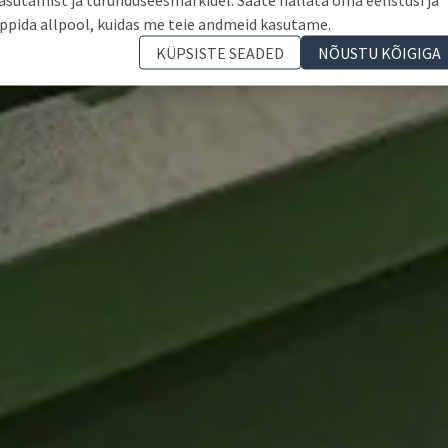
ppida allpool, kuidas me teie andmeid kasutame.
KÜPSISTE SEADED
NÕUSTU KÕIGIGA