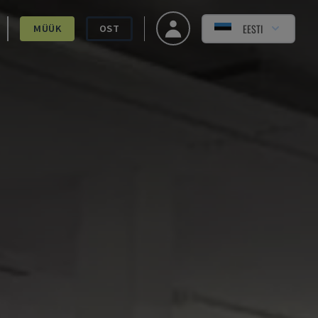
EESTI
MÜÜK
OST