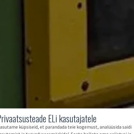
Privaatsusteade ELi kasutajatele
asutame küpsiseid, et parandada teie kogemust, analüüsida saidi
asutamist ja turunduseesmärkidel. Saate hallata oma eelistusi ja