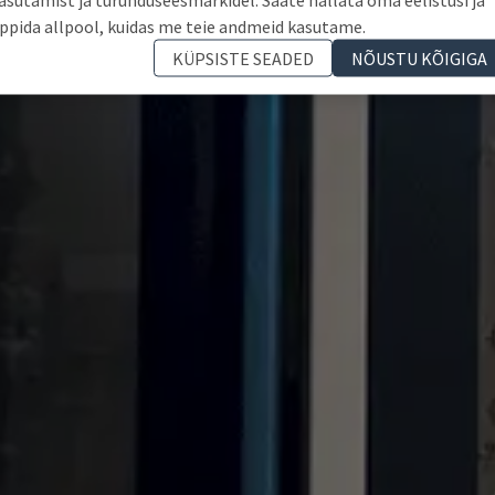
ppida allpool, kuidas me teie andmeid kasutame.
KÜPSISTE SEADED
NÕUSTU KÕIGIGA