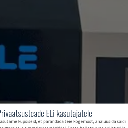
Privaatsusteade ELi kasutajatele
asutame küpsiseid, et parandada teie kogemust, analüüsida saidi
asutamist ja turunduseesmärkidel. Saate hallata oma eelistusi ja