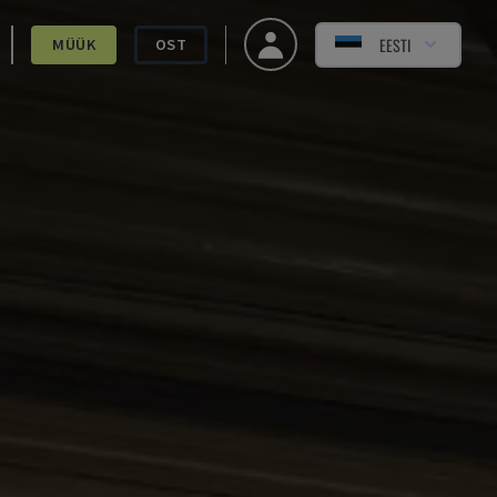
EESTI
MÜÜK
OST