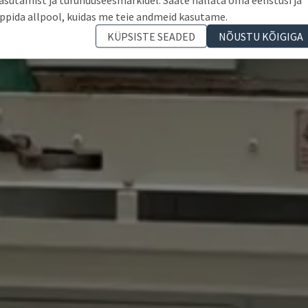
ppida allpool, kuidas me teie andmeid kasutame.
KÜPSISTE SEADED
NÕUSTU KÕIGIGA