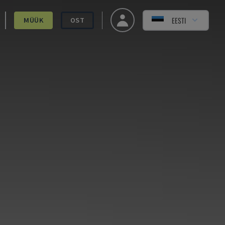
EESTI
MÜÜK
OST