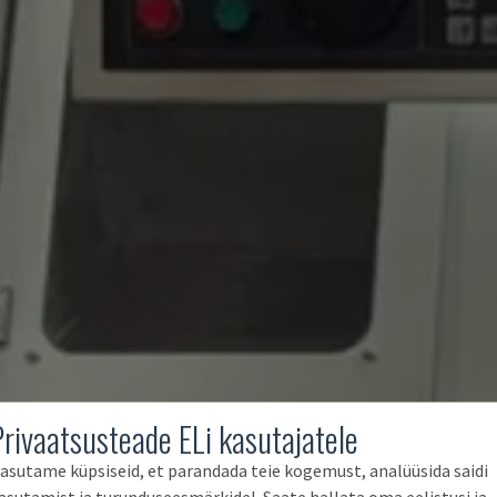
Privaatsusteade ELi kasutajatele
asutame küpsiseid, et parandada teie kogemust, analüüsida saidi
asutamist ja turunduseesmärkidel. Saate hallata oma eelistusi ja