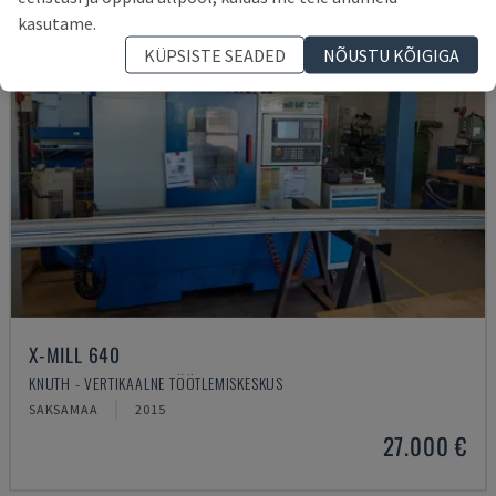
kasutame.
KÜPSISTE SEADED
NÕUSTU KÕIGIGA
X-MILL 640
KNUTH - VERTIKAALNE TÖÖTLEMISKESKUS
SAKSAMAA
2015
27.000 €