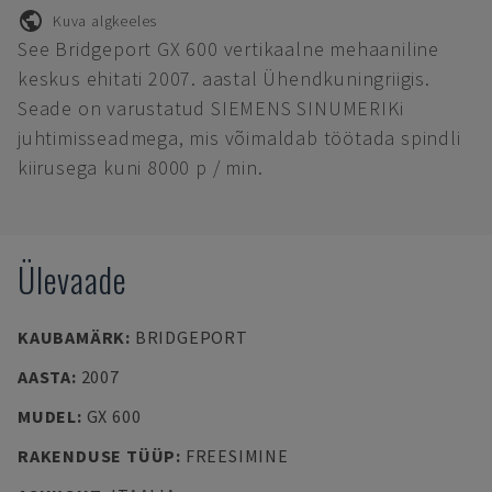
Kuva algkeeles
See Bridgeport GX 600 vertikaalne mehaaniline
keskus ehitati 2007. aastal Ühendkuningriigis.
Seade on varustatud SIEMENS SINUMERIKi
juhtimisseadmega, mis võimaldab töötada spindli
kiirusega kuni 8000 p / min.
Ülevaade
KAUBAMÄRK
:
BRIDGEPORT
AASTA
:
2007
MUDEL
:
GX 600
RAKENDUSE TÜÜP
:
FREESIMINE