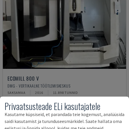
ECOMILL 800 V
DMG - VERTIKAALNE TÖÖTLEMISKESKUS
SAKSAMAA
2016
11.898 TUNNID
38.000 €
Privaatsusteade ELi kasutajatele
Kasutame küpsiseid, et parandada teie kogemust, analüüsida
saidi kasutamist ja turunduseesmärkidel. Saate hallata oma
eelistusi ja õppida allpool, kuidas me teie andmeid