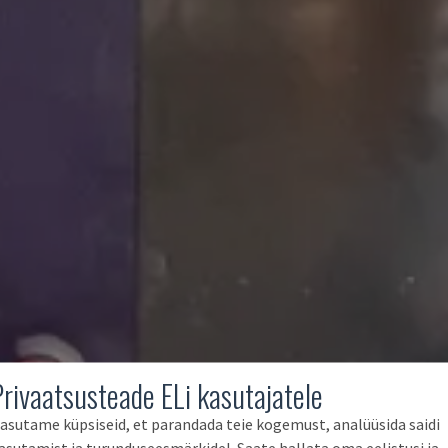
Privaatsusteade ELi kasutajatele
asutame küpsiseid, et parandada teie kogemust, analüüsida saidi
asutamist ja turunduseesmärkidel. Saate hallata oma eelistusi ja