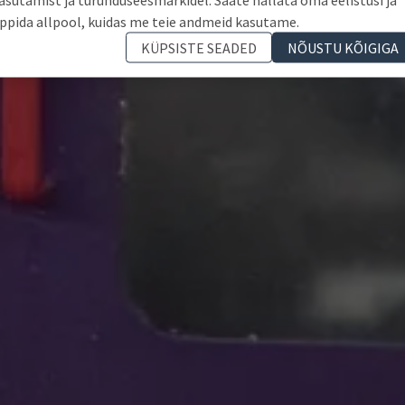
ppida allpool, kuidas me teie andmeid kasutame.
KÜPSISTE SEADED
NÕUSTU KÕIGIGA