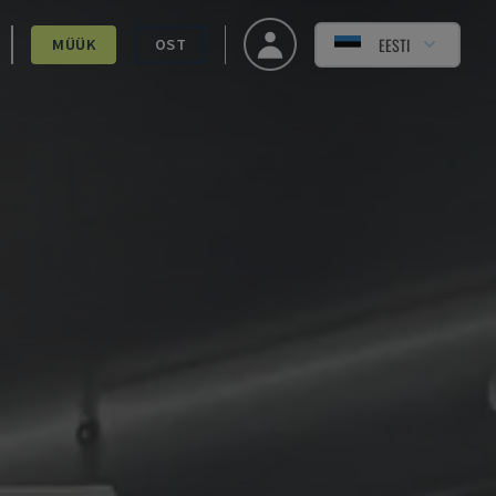
EESTI
MÜÜK
OST